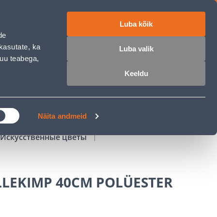
Luba kõik
работе
ET
RU
EN
de
kasutate, ka
Luba valik
muu teabega,
Войти
Избранное
Корзина
Keeldu
РОЧКА
КЛУБ МАСТЕРОВ
БЛОГИ
Näita andmeid
Искусственные цветы
LLEKIMP 40CM POLÜESTER