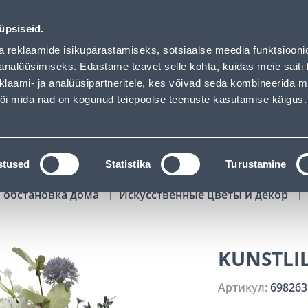
01
23
43
44
Tuhanded tooted -40% (al 10€)
ДНЕЙ
ЧАСЫ
МИН
СЕК
üpsiseid.
Обслуживание частных клиентов
Услуги
Предложения о 
a reklaamide isikupärastamiseks, sotsiaalse meedia funktsiooni
analüüsimiseks. Edastame teavet selle kohta, kuidas meie saiti 
klaami- ja analüüsipartneritele, kes võivad seda kombineerida 
ПОИСК
 või mida nad on kogunud teiepoolse teenuste kasutamise käigus.
АТАЛОГИ
АРЕНДА ИНСТРУМЕНТОВ
РАСС
stused
Statistika
Turustamine
 обстановка дома
Искусственные цветы и декор
KUNSTLI
Артикул:
698263