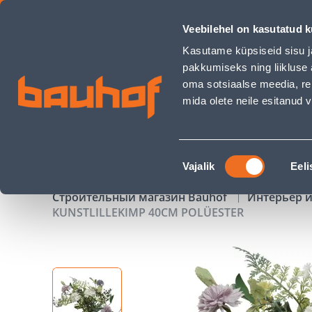
KUNSTLILLEKIMP 40CM POLÜESTER - Bauhof has loaded
Veebilehel on kasutatud k
Магазины
Обслуживание бизнес-клиентов
Kasutame küpsiseid sisu j
pakkumiseks ning liikluse 
oma sotsiaalse meedia, re
mida olete neile esitanud
ТОВАРЫ
АКЦИИ
К
Nõusoleku
Vajalik
Eeli
valik
Строительный магазин Bauhof
Интерьер и
KUNSTLILLEKIMP 40CM POLÜESTER