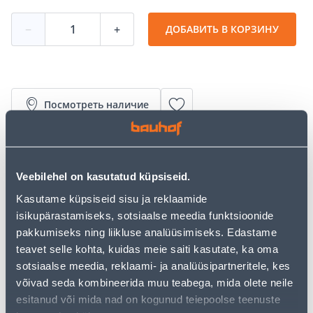
−
+
ДОБАВИТЬ В КОРЗИНУ
Посмотреть наличие
• Vedelväetis tsitruselistele, milles on 100% looduslikud
koostisosad.
• Tasakaalustatud toitainete koostis väetises tagab, et
Veebilehel on kasutatud küpsiseid.
taim oleks terve ja tugev ning viljad aromaatsed.
Kasutame küpsiseid sisu ja reklaamide
• Tänu 100% looduslikele koostisosadele sobib väetis
isikupärastamiseks, sotsiaalse meedia funktsioonide
kasutamiseks ka mahepõllumajanduses.
pakkumiseks ning liikluse analüüsimiseks. Edastame
• 14-päevane tagastusõigus.
teavet selle kohta, kuidas meie saiti kasutate, ka oma
sotsiaalse meedia, reklaami- ja analüüsipartneritele, kes
võivad seda kombineerida muu teabega, mida olete neile
Предполагаемая доставка 3,69 € от 2-5 tööpäeva
esitanud või mida nad on kogunud teiepoolse teenuste