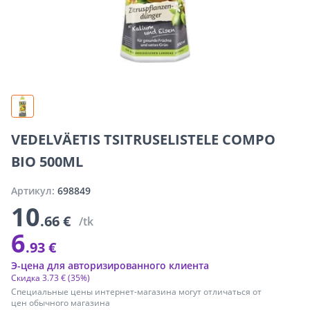
VEDELVÄETIS TSITRUSELISTELE COMPO
BIO 500ML
Артикул:
698849
10
.66 €
/tk
6
.93 €
Э-цена для авторизированного клиента
Скидка
3
.
73 €
(35%)
Специальные цены интернет-магазина могут отличаться от
цен обычного магазина