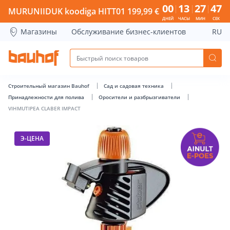
VIHMUTIPEA CLABER IMPACT - Bauhof has loaded
00
13
27
47
MURUNIIDUK koodiga HITT01 199,99 €
ДНЕЙ
ЧАСЫ
МИН
СЕК
Магазины
Обслуживание бизнес-клиентов
RU
Строительный магазин Bauhof
Сад и садовая техника
Принадлежности для полива
Оросители и разбрызгиватели
VIHMUTIPEA CLABER IMPACT
Э-ЦЕНА