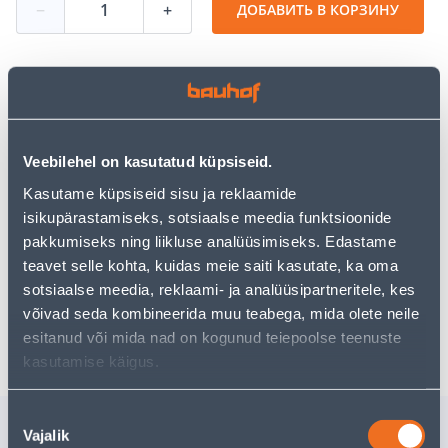
−
+
ДОБАВИТЬ В КОРЗИНУ
Посмотреть наличие
Veebilehel on kasutatud küpsiseid.
• Vihmuti "Impact Spike" 8707 vihmuti vahetus pea.
Kasutame küpsiseid sisu ja reklaamide
• 14-päevane tagastusõigus.
isikupärastamiseks, sotsiaalse meedia funktsioonide
• HANKIJA LAOST TELLITAV TOODE
pakkumiseks ning liikluse analüüsimiseks. Edastame
teavet selle kohta, kuidas meie saiti kasutate, ka oma
Предполагаемая доставка 3,69 € от 14.08.2026
sotsiaalse meedia, reklaami- ja analüüsipartneritele, kes
võivad seda kombineerida muu teabega, mida olete neile
Посылочный автомат от 2,29 € с 14.08.2026
esitanud või mida nad on kogunud teiepoolse teenuste
kasutamise käigus.
Nõusoleku
Похожие продукты
Vajalik
valik