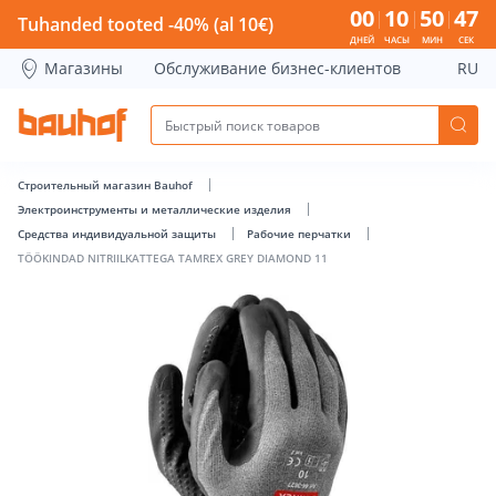
TÖÖKINDAD NITRIILKATTEGA TAMREX GREY DIAMOND 11 - B
00
10
50
46
Tuhanded tooted -40% (al 10€)
ДНЕЙ
ЧАСЫ
МИН
СЕК
Магазины
Обслуживание бизнес-клиентов
RU
Строительный магазин Bauhof
Электроинструменты и металлические изделия
Средства индивидуальной защиты
Рабочие перчатки
TÖÖKINDAD NITRIILKATTEGA TAMREX GREY DIAMOND 11