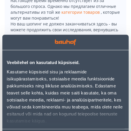
настоящее время временно отсутствует из-за
большого спроса. Однако мы предлагаем отличные
альтернативы из той же
категории товаров
, которые
могут вам понравиться!
Но ваш шопинг не должен заканчиваться здесь - вы
можете продолжить свои исследования, вернувшись
главную страницу
или используя нашу мощную
функцию поиска, чтобы найти еще более приятные
варианты. Удачных покупок!
Veebilehel on kasutatud küpsiseid.
• Väga mugavad ja kauakestvad nitriilkattega
Kasutame küpsiseid sisu ja reklaamide
töökindad.
isikupärastamiseks, sotsiaalse meedia funktsioonide
• Sobivad ka eriti õlistesse tingimustesse olles ise
pakkumiseks ning liikluse analüüsimiseks. Edastame
samal ajal ülimalt hästi hingavad.
teavet selle kohta, kuidas meie saiti kasutate, ka oma
• Suurus 11.
sotsiaalse meedia, reklaami- ja analüüsipartneritele, kes
• 14-päevane tagastusõigus.
võivad seda kombineerida muu teabega, mida olete neile
esitanud või mida nad on kogunud teiepoolse teenuste
Доставка невозможна
kasutamise käigus.