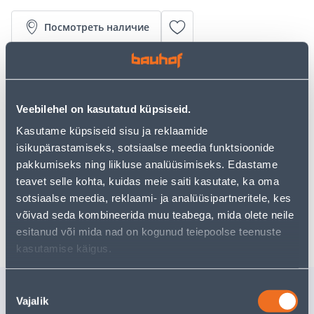
Посмотреть наличие
• Õrnatoimeline vedelseep tundlikule nahale.
• Sisaldab nahka pehmendavaid lisandeid.
• Ei sisalda lõhna- ega värvaineid.
Veebilehel on kasutatud küpsiseid.
• 14-päevane tagastusõigus.
Kasutame küpsiseid sisu ja reklaamide
isikupärastamiseks, sotsiaalse meedia funktsioonide
Предполагаемая доставка 4,99 € от 2-5 tööpäeva
pakkumiseks ning liikluse analüüsimiseks. Edastame
teavet selle kohta, kuidas meie saiti kasutate, ka oma
Посылочный автомат от 2,29 € с 2-5 tööpäeva
sotsiaalse meedia, reklaami- ja analüüsipartneritele, kes
võivad seda kombineerida muu teabega, mida olete neile
Забрать в магазине, с 09.08.2026
esitanud või mida nad on kogunud teiepoolse teenuste
kasutamise käigus.
Похожие продукты
Nõusoleku
Vajalik
valik
VEDELSEEP MAYERI
VAHUSEE