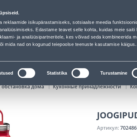
00
02
05
31
Kuni 20% LISAKS koodiga!
ДНЕЙ
ЧАСЫ
МИН
СЕК
üpsiseid.
Обслуживание частных клиентов
Услуги
Предложения о 
a reklaamide isikupärastamiseks, sotsiaalse meedia funktsiooni
analüüsimiseks. Edastame teavet selle kohta, kuidas meie saiti 
klaami- ja analüüsipartneritele, kes võivad seda kombineerida 
ПОИСК
 või mida nad on kogunud teiepoolse teenuste kasutamise käigus.
АТАЛОГИ
АРЕНДА ИНСТРУМЕНТОВ
РАСС
stused
Statistika
Turustamine
 обстановка дома
Кухонные принадлежности
Ко
JOOGIPU
Артикул:
702486