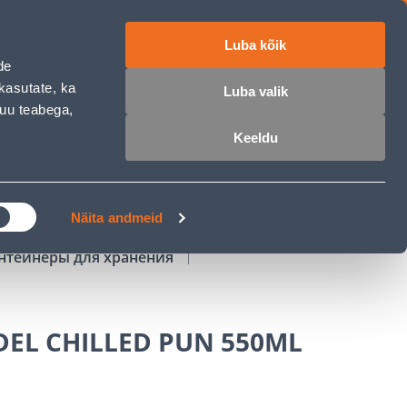
Luba kõik
работе
ET
RU
EN
de
kasutate, ka
Luba valik
muu teabega,
Войти
Избранное
Корзина
Keeldu
РОЧКА
КЛУБ МАСТЕРОВ
БЛОГИ
Näita andmeid
нтейнеры для хранения
DEL CHILLED PUN 550ML