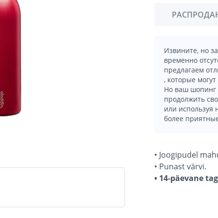
РАСПРОДА
Извините, но з
временно отсут
предлагаем отл
, которые могут
Но ваш шопинг 
продолжить сво
или используя
более приятные
• Joogipudel mah
• Punast värvi.
• 14-päevane ta