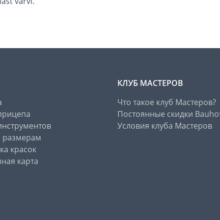
ast värvi.
КЛУБ МАСТЕРОВ
а
Что такое клуб Мастеров?
прицепа
Постоянные скидки Bauho
инструментов
Условия клуба Мастеров
о размерам
ка красок
ная карта