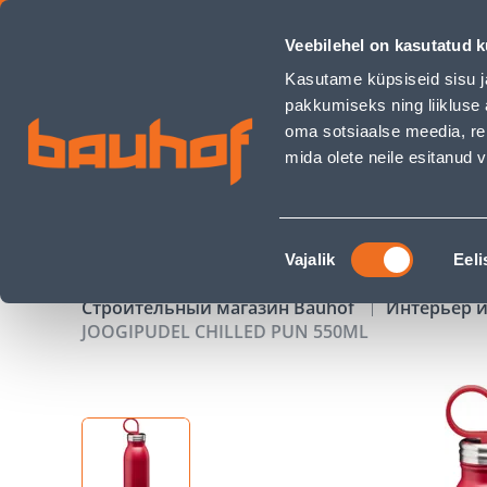
JOOGIPUDEL CHILLED PUN 550ML - Bauhof has loaded
Veebilehel on kasutatud k
Магазины
Обслуживание бизнес-клиентов
Kasutame küpsiseid sisu j
pakkumiseks ning liikluse 
oma sotsiaalse meedia, re
mida olete neile esitanud
ТОВАРЫ
АКЦИИ
К
Nõusoleku
Vajalik
Eeli
valik
Строительный магазин Bauhof
Интерьер и
JOOGIPUDEL CHILLED PUN 550ML