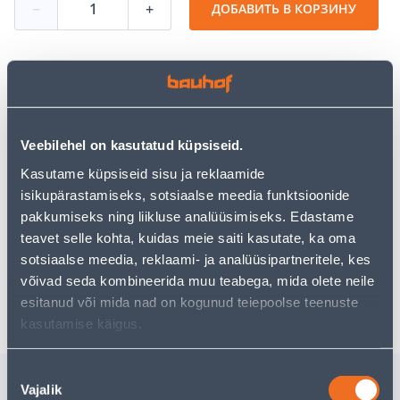
−
+
ДОБАВИТЬ В КОРЗИНУ
Посмотреть наличие
Veebilehel on kasutatud küpsiseid.
• Keermelatt.
Kasutame küpsiseid sisu ja reklaamide
• Pikkus 2 meetrit.
isikupärastamiseks, sotsiaalse meedia funktsioonide
• 14-päevane tagastusõigus.
pakkumiseks ning liikluse analüüsimiseks. Edastame
teavet selle kohta, kuidas meie saiti kasutate, ka oma
Забрать в магазине, с 11.08.2026
sotsiaalse meedia, reklaami- ja analüüsipartneritele, kes
võivad seda kombineerida muu teabega, mida olete neile
Ожидаемая доставка домой от 16,90 € с 2-5 tööpäeva
esitanud või mida nad on kogunud teiepoolse teenuste
kasutamise käigus.
Nõusoleku
Похожие продукты
Vajalik
valik