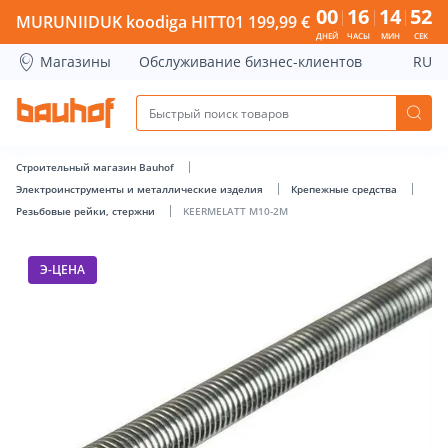
KEERMELATT M10-2M - Bauhof has loaded
00
16
14
52
MURUNIIDUK koodiga HITT01 199,99 €
ДНЕЙ
ЧАСЫ
МИН
СЕК
Магазины
Обслуживание бизнес-клиентов
RU
Строительный магазин Bauhof
Электроинструменты и металлические изделия
Крепежные средства
Резьбовые рейки, стержни
KEERMELATT M10-2M
Э-ЦЕНА