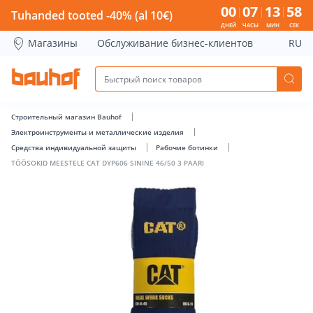
TÖÖSOKID MEESTELE CAT DYP606 SININE 46/50 3 PAARI - Ba
00
07
13
57
Tuhanded tooted -40% (al 10€)
ДНЕЙ
ЧАСЫ
МИН
СЕК
Магазины
Обслуживание бизнес-клиентов
RU
Строительный магазин Bauhof
Электроинструменты и металлические изделия
Средства индивидуальной защиты
Рабочие ботинки
TÖÖSOKID MEESTELE CAT DYP606 SININE 46/50 3 PAARI