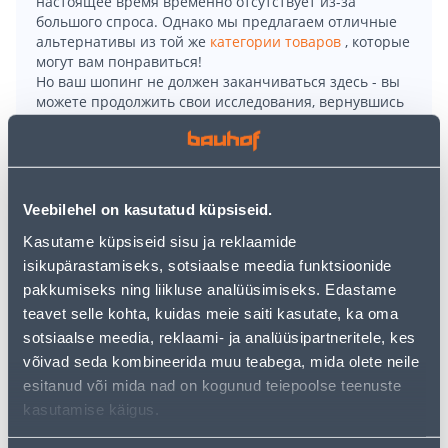
настоящее время временно отсутствует из-за
большого спроса. Однако мы предлагаем отличные
альтернативы из той же
категории товаров
, которые
могут вам понравиться!
Но ваш шопинг не должен заканчиваться здесь - вы
можете продолжить свои исследования, вернувшись
главную страницу
или используя нашу мощную
функцию поиска, чтобы найти еще более приятные
варианты. Удачных покупок!
Veebilehel on kasutatud küpsiseid.
• Vastupidavad kõrged töösokid on ideaalsed töö- ning
Kasutame küpsiseid sisu ja reklaamide
vaba aja veetmiseks.
isikupärastamiseks, sotsiaalse meedia funktsioonide
• Tugevdatud varba- ning kannaosa.
pakkumiseks ning liikluse analüüsimiseks. Edastame
• Kanna- ning varbaosa joonduspunktid tagavad
teavet selle kohta, kuidas meie saiti kasutate, ka oma
sokkide õige asetuse.
sotsiaalse meedia, reklaami- ja analüüsipartneritele, kes
• 14-päevane tagastusõigus.
võivad seda kombineerida muu teabega, mida olete neile
esitanud või mida nad on kogunud teiepoolse teenuste
Доставка невозможна
kasutamise käigus.