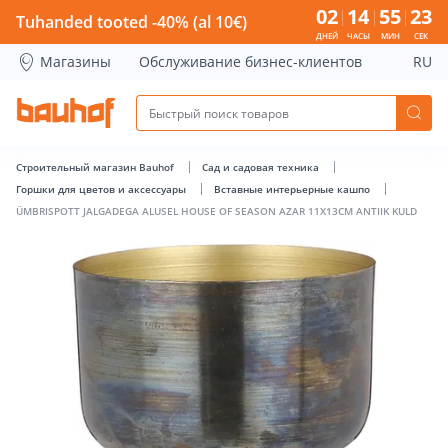
ÜMBRISPOTT JALGADEGA ALUSEL HOUSE OF SEASON AZAR 11
02
14
55
23
Tuhanded tooted -40% (al 10€)
ДНЕЙ
ЧАСЫ
МИН
СЕК
Магазины
Обслуживание бизнес-клиентов
RU
Строительный магазин Bauhof
Сад и садовая техника
Горшки для цветов и аксессуары
Вставные интерьерные кашпо
ÜMBRISPOTT JALGADEGA ALUSEL HOUSE OF SEASON AZAR 11X13CM ANTIIK KULD