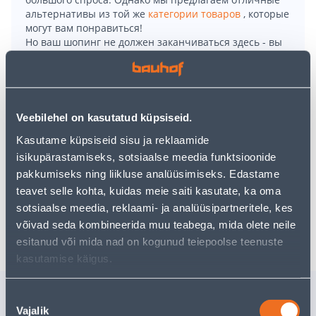
альтернативы из той же
категории товаров
, которые
могут вам понравиться!
Но ваш шопинг не должен заканчиваться здесь - вы
можете продолжить свои исследования, вернувшись
главную страницу
или используя нашу мощную
функцию поиска, чтобы найти еще более приятные
варианты. Удачных покупок!
Veebilehel on kasutatud küpsiseid.
Kasutame küpsiseid sisu ja reklaamide
• Jalgadega alusel ümbrispott on antiik kuldne ja
isikupärastamiseks, sotsiaalse meedia funktsioonide
mõõtudega 11 x 13 cm.
pakkumiseks ning liikluse analüüsimiseks. Edastame
• 14-päevane tagastusõigus.
teavet selle kohta, kuidas meie saiti kasutate, ka oma
sotsiaalse meedia, reklaami- ja analüüsipartneritele, kes
Доставка невозможна
võivad seda kombineerida muu teabega, mida olete neile
esitanud või mida nad on kogunud teiepoolse teenuste
kasutamise käigus.
Похожие продукты
Nõusoleku
Vajalik
valik
KARDINAPUUHOIDJA
SEEBIALU