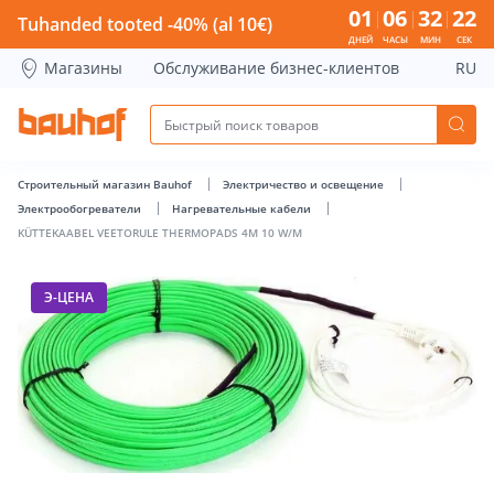
KÜTTEKAABEL VEETORULE THERMOPADS 4M 10 W/M - Bauho
01
06
32
22
Tuhanded tooted -40% (al 10€)
ДНЕЙ
ЧАСЫ
МИН
СЕК
Магазины
Обслуживание бизнес-клиентов
RU
Строительный магазин Bauhof
Электричество и освещение
Электрообогреватели
Нагревательные кабели
KÜTTEKAABEL VEETORULE THERMOPADS 4M 10 W/M
Э-ЦЕНА