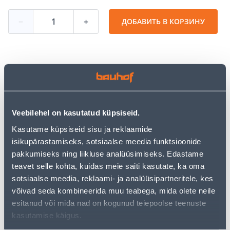
−
+
ДОБАВИТЬ В КОРЗИНУ
Посмотреть наличие
• Veetoru küttekaabel toru sisse ja peale paigalduseks.
Veebilehel on kasutatud küpsiseid.
• Sobib ka joogiveele.
Kasutame küpsiseid sisu ja reklaamide
• Kaabli võimsus on 10 W/m ja pikkus 4 m.
isikupärastamiseks, sotsiaalse meedia funktsioonide
• 14-päevane tagastusõigus.
pakkumiseks ning liikluse analüüsimiseks. Edastame
teavet selle kohta, kuidas meie saiti kasutate, ka oma
Предполагаемая доставка 3,69 € от 2-5 tööpäeva
sotsiaalse meedia, reklaami- ja analüüsipartneritele, kes
võivad seda kombineerida muu teabega, mida olete neile
Посылочный автомат от 2,29 € с 2-5 tööpäeva
esitanud või mida nad on kogunud teiepoolse teenuste
kasutamise käigus.
Забрать в магазине, с 09.08.2026