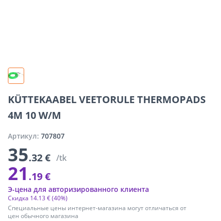
KÜTTEKAABEL VEETORULE THERMOPADS
4M 10 W/M
Артикул:
707807
35
.32 €
/tk
21
.19 €
Э-цена для авторизированного клиента
Скидка
14
.
13 €
(40%)
Специальные цены интернет-магазина могут отличаться от
цен обычного магазина