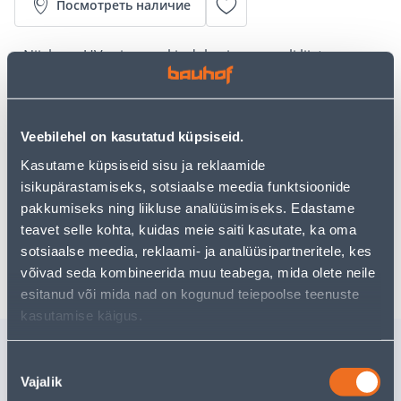
Посмотреть наличие
• Niiskus-, UV- ning veekindel seinapaneeli liist.
• Poolmatt viimistlusega ja mõõtmetega mõõtmetega
2,1 x 3,2 x 265 cm.
• Valmistatud polüstüreenist, mis on kerge, vastupidav
Veebilehel on kasutatud küpsiseid.
ja kergesti puhastatav materjal.
• 14-päevane tagastusõigus.
Kasutame küpsiseid sisu ja reklaamide
isikupärastamiseks, sotsiaalse meedia funktsioonide
pakkumiseks ning liikluse analüüsimiseks. Edastame
Забрать в магазине, с 07.08.2026
teavet selle kohta, kuidas meie saiti kasutate, ka oma
sotsiaalse meedia, reklaami- ja analüüsipartneritele, kes
Ожидаемая доставка домой от 16,90 € с 2-5 tööpäeva
võivad seda kombineerida muu teabega, mida olete neile
esitanud või mida nad on kogunud teiepoolse teenuste
kasutamise käigus.
Похожие продукты
Nõusoleku
SEINAPANEELI SISENURK
SEINAPAN
Vajalik
valik
KRONO ORIGINAL MDF
NORDHO