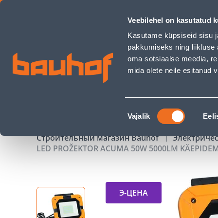
LED PROŽEKTOR ACUMA 50W 5000LM KÄEPIDEMEGA - Bauho
Veebilehel on kasutatud k
Магазины
Обслуживание бизнес-клиентов
Kasutame küpsiseid sisu j
pakkumiseks ning liikluse 
oma sotsiaalse meedia, re
mida olete neile esitanud
ТОВАРЫ
АКЦИИ
К
Nõusoleku
Vajalik
Eeli
valik
Строительный магазин Bauhof
Электриче
LED PROŽEKTOR ACUMA 50W 5000LM KÄEPIDE
Э-ЦЕНА