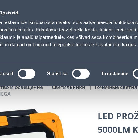
f has loaded
00
18
20
42
Kuni 20% LISAKS koodiga!
ДНЕЙ
ЧАСЫ
МИН
СЕК
üpsiseid.
Обслуживание частных клиентов
Услуги
Предложения о 
a reklaamide isikupärastamiseks, sotsiaalse meedia funktsiooni
analüüsimiseks. Edastame teavet selle kohta, kuidas meie saiti 
klaami- ja analüüsipartneritele, kes võivad seda kombineerida 
ПОИСК
 või mida nad on kogunud teiepoolse teenuste kasutamise käigus.
АТАЛОГИ
АРЕНДА ИНСТРУМЕНТОВ
РАСС
stused
Statistika
Turustamine
ство и освещение
Светильники
Точечные светил
MEGA
LED PRO
5000LM 