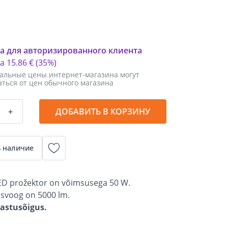
а для авторизированного клиента
ка
15
.
86 €
(35%)
альные цены интернет-магазина могут
аться от цен обычного магазина
+
ДОБАВИТЬ В КОРЗИНУ
 наличие
ED prožektor on võimsusega 50 W.
usvoog on 5000 lm.
gastusõigus.