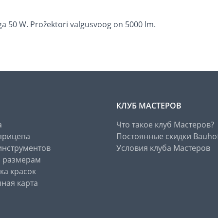
 50 W. Prožektori valgusvoog on 5000 lm.
КЛУБ МАСТЕРОВ
а
Что такое клуб Мастеров?
прицепа
Постоянные скидки Bauho
инструментов
Условия клуба Мастеров
о размерам
ка красок
ная карта