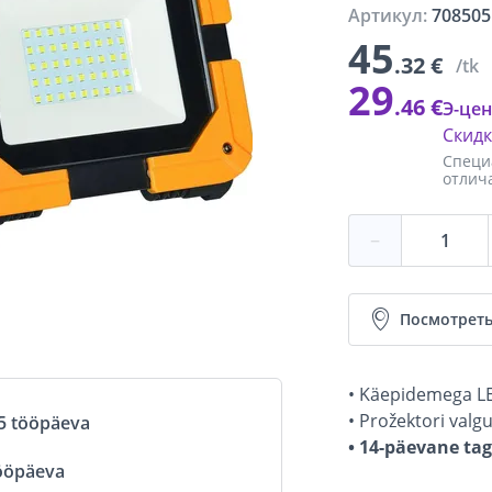
Артикул:
708505
45
.32 €
/tk
29
.46 €
Э-цен
Скид
Специ
отлич
−
Посмотреть
• Käepidemega L
• Prožektori valg
5 tööpäeva
• 14-päevane ta
ööpäeva