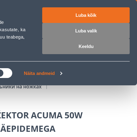
Luba kõik
работе
ET
RU
EN
de
kasutate, ka
Luba valik
muu teabega,
Войти
Избранное
Корзина
Keeldu
РОЧКА
КЛУБ МАСТЕРОВ
БЛОГИ
Näita andmeid
ьники на ножках
ŽEKTOR ACUMA 50W
KÄEPIDEMEGA