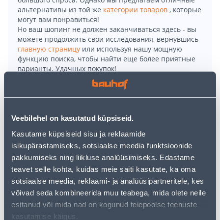
альтернативы из той же
категории товаров
, которые
могут вам понравиться!
Но ваш шопинг не должен заканчиваться здесь - вы
можете продолжить свои исследования, вернувшись
главную страницу
или используя нашу мощную
функцию поиска, чтобы найти еще более приятные
варианты. Удачных покупок!
• Põrandapuhastuskomplekt, kuhu kuulub neljast
osast kokkukäiv vars, pühkimistald ja 5 antistaatilist
Veebilehel on kasutatud küpsiseid.
tolmupühkimislappi.
• Tolmulapp kogub pindadelt tolmu, määrdumise ja
Kasutame küpsiseid sisu ja reklaamide
karvad nagu magnet.
isikupärastamiseks, sotsiaalse meedia funktsioonide
• Pääseb ka raskesti ligipääsetavatesse kohtadesse
pakkumiseks ning liikluse analüüsimiseks. Edastame
ning mööbli alla.
teavet selle kohta, kuidas meie saiti kasutate, ka oma
• Toode on varustatud praktilise riputusaasaga
sotsiaalse meedia, reklaami- ja analüüsipartneritele, kes
kompaktsemaks hoiustamiseks.
võivad seda kombineerida muu teabega, mida olete neile
• 14-päevane tagastusõigus.
esitanud või mida nad on kogunud teiepoolse teenuste
kasutamise käigus.