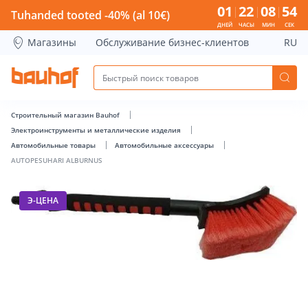
AUTOPESUHARI ALBURNUS - Bauhof has loaded
01
22
08
53
Tuhanded tooted -40% (al 10€)
ДНЕЙ
ЧАСЫ
МИН
СЕК
Магазины
Обслуживание бизнес-клиентов
RU
Строительный магазин Bauhof
Электроинструменты и металлические изделия
Автомобильные товары
Автомобильные аксессуары
AUTOPESUHARI ALBURNUS
Э-ЦЕНА