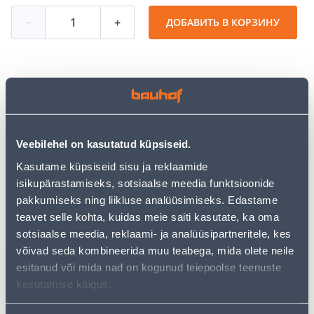
−
+
ДОБАВИТЬ В КОРЗИНУ
Посмотреть наличие
• Autopesuhari.
Veebilehel on kasutatud küpsiseid.
• Pikkus on 45 cm ja laius 9,5 cm.
Kasutame küpsiseid sisu ja reklaamide
• Polsterdatud käepide.
isikupärastamiseks, sotsiaalse meedia funktsioonide
• 14-päevane tagastusõigus.
pakkumiseks ning liikluse analüüsimiseks. Edastame
teavet selle kohta, kuidas meie saiti kasutate, ka oma
Предполагаемая доставка 3,69 € от 2-5 tööpäeva
sotsiaalse meedia, reklaami- ja analüüsipartneritele, kes
võivad seda kombineerida muu teabega, mida olete neile
Посылочный автомат от 2,29 € с 2-5 tööpäeva
esitanud või mida nad on kogunud teiepoolse teenuste
kasutamise käigus.
Забрать в магазине, с 09.08.2026