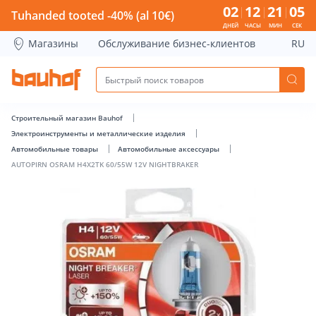
AUTOPIRN OSRAM H4X2TK 60/55W 12V NIGHTBRAKER - Bauh
02
12
21
05
Tuhanded tooted -40% (al 10€)
ДНЕЙ
ЧАСЫ
МИН
СЕК
Магазины
Обслуживание бизнес-клиентов
RU
Строительный магазин Bauhof
Электроинструменты и металлические изделия
Автомобильные товары
Автомобильные аксессуары
AUTOPIRN OSRAM H4X2TK 60/55W 12V NIGHTBRAKER