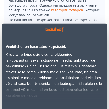
настоящее время временно отсутствует из-за
большого спроса. Однако мы предлагаем отличные
альтернативы из той же
категории товаров
, которые
могут вам понравиться!
Но ваш шопинг не должен заканчиваться здесь - вы
можете продолжить свои исследования, вернувшись
главную страницу
или используя нашу мощную
функцию поиска, чтобы найти еще более приятные
варианты. Удачных покупок!
Veebilehel on kasutatud küpsiseid.
• Autopirn.
Kasutame küpsiseid sisu ja reklaamide
• Tüüp H4, võimsus 60/55 W, pinge 12 V, soklitüüp
isikupärastamiseks, sotsiaalse meedia funktsioonide
P43T.
pakkumiseks ning liikluse analüüsimiseks. Edastame
• Pakis 2 tk.
teavet selle kohta, kuidas meie saiti kasutate, ka oma
• 14-päevane tagastusõigus.
sotsiaalse meedia, reklaami- ja analüüsipartneritele, kes
võivad seda kombineerida muu teabega, mida olete neile
esitanud või mida nad on kogunud teiepoolse teenuste
Доставка невозможна
kasutamise käigus.
Nõusoleku