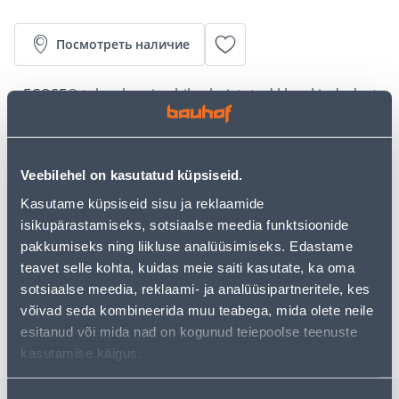
Посмотреть наличие
• ECOSE® tehnoloogia abil valmistatud klaaskiududest
mineraalvillplaadid.
• Plaadi mõõtmed 100 x 565 x 1250 mm.
• Kasutamiseks tuulutatava voodriga seinte,
Veebilehel on kasutatud küpsiseid.
kergvoodriga seinte (kilpseinad) soojus- ja
müraisolatsiooniks ning välisseinte soojustamiseks.
Kasutame küpsiseid sisu ja reklaamide
• 14-päevane tagastusõigus
isikupärastamiseks, sotsiaalse meedia funktsioonide
pakkumiseks ning liikluse analüüsimiseks. Edastame
teavet selle kohta, kuidas meie saiti kasutate, ka oma
Забрать в магазине, с 09.08.2026
sotsiaalse meedia, reklaami- ja analüüsipartneritele, kes
võivad seda kombineerida muu teabega, mida olete neile
Ожидаемая доставка домой от 16,90 € с 2-5 tööpäeva
esitanud või mida nad on kogunud teiepoolse teenuste
kasutamise käigus.