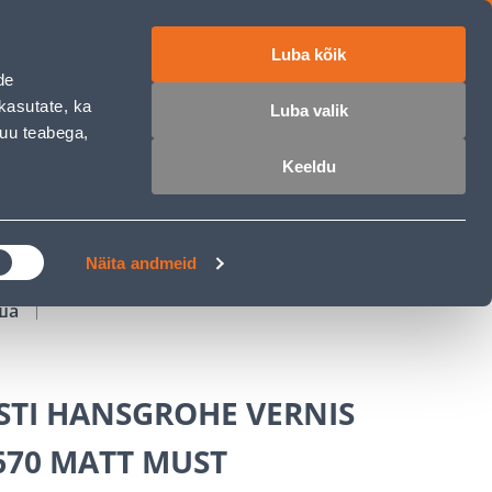
Luba kõik
работе
ET
RU
EN
de
kasutate, ka
Luba valik
muu teabega,
Войти
Избранное
Корзина
Keeldu
РОЧКА
КЛУБ МАСТЕРОВ
БЛОГИ
Näita andmeid
уша
STI HANSGROHE VERNIS
670 MATT MUST