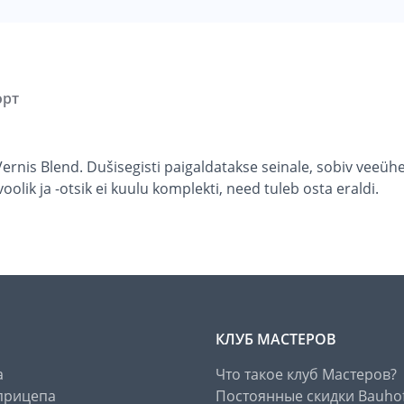
орт
ernis Blend. Dušisegisti paigaldatakse seinale, sobiv veeü
oolik ja -otsik ei kuulu komplekti, need tuleb osta eraldi.
КЛУБ МАСТЕРОВ
а
Что такое клуб Мастеров?
прицепа
Постоянные скидки Bauho