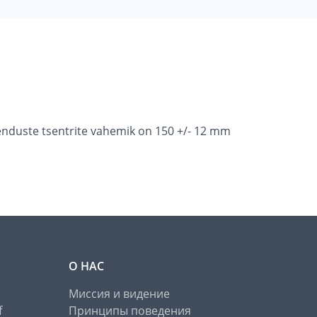
henduste tsentrite vahemik on 150 +/- 12 mm
О НАС
Миссия и видение
f
Принципы поведения