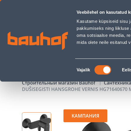
DUŠISEGISTI HANSGROHE VERNIS HG71640670 MATT MUST -
Veebilehel on kasutatud k
Магазины
Обслуживание бизнес-клиентов
Kasutame küpsiseid sisu j
pakkumiseks ning liikluse 
oma sotsiaalse meedia, re
mida olete neile esitanud
ТОВАРЫ
АКЦИИ
К
Nõusoleku
Vajalik
Eeli
valik
Строительный магазин Bauhof
Сантехника
DUŠISEGISTI HANSGROHE VERNIS HG71640670
КАМПАНИЯ