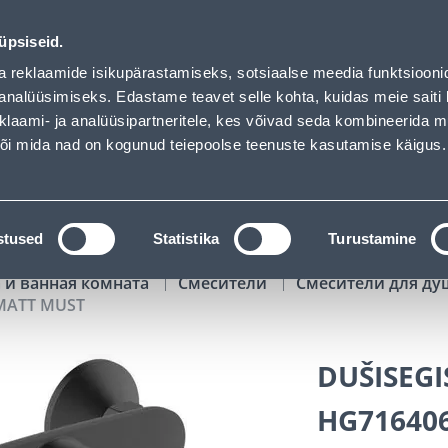
 Bauhof has loaded
00
08
02
34
Kuni 20% LISAKS koodiga!
ДНЕЙ
ЧАСЫ
МИН
СЕК
üpsiseid.
Обслуживание частных клиентов
Услуги
Предложения о 
a reklaamide isikupärastamiseks, sotsiaalse meedia funktsiooni
analüüsimiseks. Edastame teavet selle kohta, kuidas meie saiti 
klaami- ja analüüsipartneritele, kes võivad seda kombineerida 
ПОИСК
 või mida nad on kogunud teiepoolse teenuste kasutamise käigus.
АТАЛОГИ
АРЕНДА ИНСТРУМЕНТОВ
РАСС
stused
Statistika
Turustamine
 и ванная комната
Cмесители
Смесители для д
 MATT MUST
DUŠISEGI
HG71640