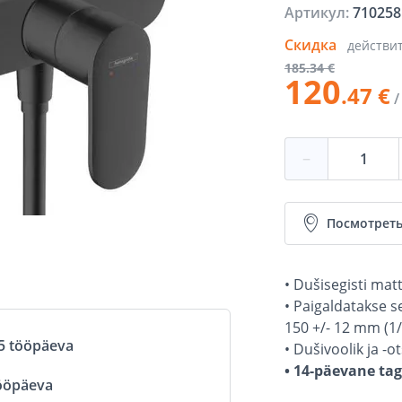
Артикул:
710258
Скидка
действи
185
.34 €
120
.47 €
/
−
Посмотреть
• Dušisegisti mat
• Paigaldatakse s
150 +/- 12 mm (1/
5 tööpäeva
• Dušivoolik ja -o
• 14-päevane ta
ööpäeva