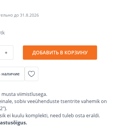
тельно до
31.8.2026
 tk
+
ДОБАВИТЬ В КОРЗИНУ
 наличие
t musta viimistlusega.
einale, sobiv veeühenduste tsentrite vahemik on
2").
tsik ei kuulu komplekti, need tuleb osta eraldi.
gastusõigus.