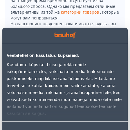
настоящее время временно отсутствует из-за
большого спроса. Однако мы предлагаем отличные
альтернативы из той же
категории товаров
, которые
могут вам понравиться!
Но ваш шопинг не должен заканчиваться здесь - вы
можете продолжить свои исследования, вернувшись
главную страницу
или используя нашу мощную
функцию поиска, чтобы найти еще более приятные
варианты. Удачных покупок!
Veebilehel on kasutatud küpsiseid.
• Saeketaste komplekt 216 x 2,4/30 mm.
Kasutame küpsiseid sisu ja reklaamide
• Materjalid: puit, vineer, OSB plaat.
isikupärastamiseks, sotsiaalse meedia funktsioonide
• Masinad: teisaldatavad tööpingid.
pakkumiseks ning liikluse analüüsimiseks. Edastame
• Komplektis 3 tk.
teavet selle kohta, kuidas meie saiti kasutate, ka oma
• 14-päevane tagastusõigus.
sotsiaalse meedia, reklaami- ja analüüsipartneritele, kes
võivad seda kombineerida muu teabega, mida olete neile
esitanud või mida nad on kogunud teiepoolse teenuste
Доставка невозможна
kasutamise käigus.
Nõusoleku