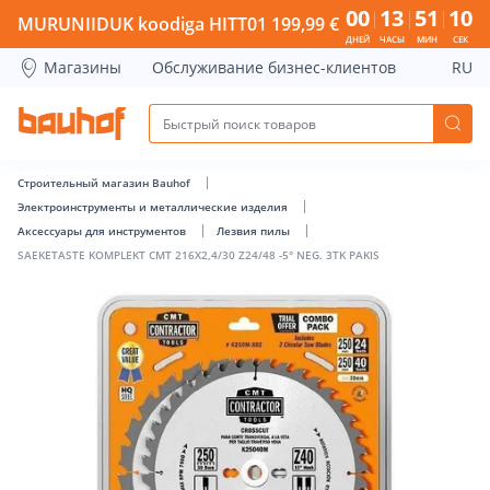
SAEKETASTE KOMPLEKT CMT 216X2,4/30 Z24/48 -5° NEG. 3TK
00
13
51
09
MURUNIIDUK koodiga HITT01 199,99 €
ДНЕЙ
ЧАСЫ
МИН
СЕК
Магазины
Обслуживание бизнес-клиентов
RU
Строительный магазин Bauhof
Электроинструменты и металлические изделия
Аксессуары для инструментов
Лезвия пилы
SAEKETASTE KOMPLEKT CMT 216X2,4/30 Z24/48 -5° NEG. 3TK PAKIS