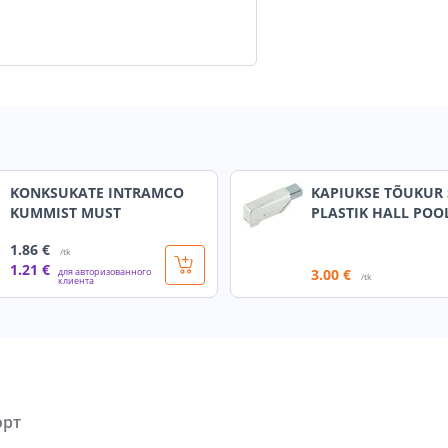
KONKSUKATE INTRAMCO
KAPIUKSE TÕUKUR 
KUMMIST MUST
PLASTIK HALL POO
1
.86 €
/tk
1
.21 €
для авторизованного
3
.00 €
/tk
клиента
орт