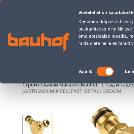
JAOTUSKOLMIK CELLFAST METALL KROOM - Bauhof has loa
Veebilehel on kasutatud k
Магазины
Обслуживание бизнес-клиентов
Kasutame küpsiseid sisu j
pakkumiseks ning liikluse 
oma sotsiaalse meedia, re
mida olete neile esitanud
ТОВАРЫ
АКЦИИ
К
Nõusoleku
Vajalik
Eeli
valik
Строительный магазин Bauhof
Сад и садо
JAOTUSKOLMIK CELLFAST METALL KROOM