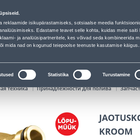
ded
00
10
58
52
Kuni 20% LISAKS koodiga!
ДНЕЙ
ЧАСЫ
МИН
СЕК
üpsiseid.
Обслуживание частных клиентов
Услуги
Предложения о 
a reklaamide isikupärastamiseks, sotsiaalse meedia funktsiooni
analüüsimiseks. Edastame teavet selle kohta, kuidas meie saiti 
klaami- ja analüüsipartneritele, kes võivad seda kombineerida 
ПОИСК
 või mida nad on kogunud teiepoolse teenuste kasutamise käigus.
АТАЛОГИ
АРЕНДА ИНСТРУМЕНТОВ
РАСС
stused
Statistika
Turustamine
вая техника
Принадлежности для полива
Запчаст
JAOTUSK
KROOM