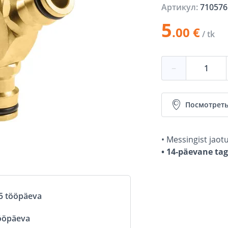
Артикул:
710576
5
.00 €
/ tk
−
Посмотреть
• Messingist jaot
• 14-päevane ta
5 tööpäeva
ööpäeva