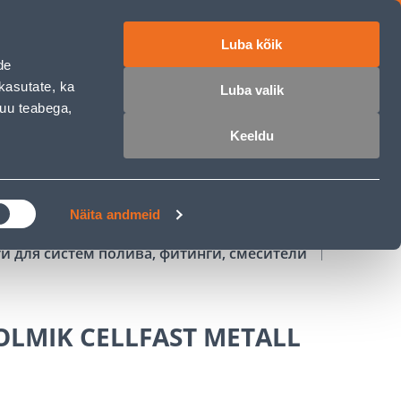
Luba kõik
работе
ET
RU
EN
de
kasutate, ka
Luba valik
muu teabega,
Войти
Избранное
Корзина
Keeldu
РОЧКА
КЛУБ МАСТЕРОВ
БЛОГИ
Näita andmeid
и для систем полива, фитинги, смесители
OLMIK CELLFAST METALL