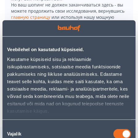
Но ваш шопинг не должен заканчиваться здесь - вы
можете продолжить свои исследования, вернувшись
главную страницу
или используя нашу мощную
функцию поиска, чтобы найти еще более приятные
варианты. Удачных покупок!
• Hüdroisolatsiooni armeerkangas.
Veebilehel on kasutatud küpsiseid.
• Kasutatakse siseruumides paisumis- ja servavuukide
Kasutame küpsiseid sisu ja reklaamide
ning ruuminurkade armeerimiseks.
isikupärastamiseks, sotsiaalse meedia funktsioonide
• Väga tugev, püsiv liide, vananemiskindel.
pakkumiseks ning liikluse analüüsimiseks. Edastame
• Mõõtmed on 10,5 cm x 20 m.
teavet selle kohta, kuidas meie saiti kasutate, ka oma
• 14-päevane tagastusõigus.
sotsiaalse meedia, reklaami- ja analüüsipartneritele, kes
võivad seda kombineerida muu teabega, mida olete neile
esitanud või mida nad on kogunud teiepoolse teenuste
Доставка невозможна
kasutamise käigus.
Nõusoleku
Vajalik
Похожие продукты
valik