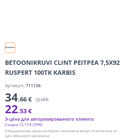
BETOONIKRUVI CLINT PEITPEA 7,5X92
RUSPERT 100TK KARBIS
Артикул:
711136
34
.66 €
/pakk
22
.53 €
Э-цена для авторизированного клиента
Скидка
12
.
13 €
(35%)
Специальные цены интернет-магазина могут отличаться от
цен обычного магазина