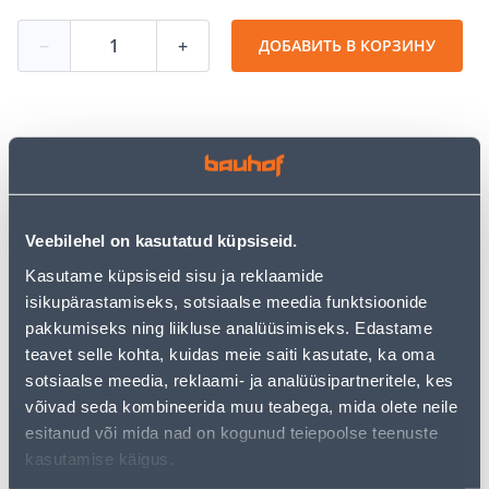
−
+
ДОБАВИТЬ В КОРЗИНУ
Посмотреть наличие
• Betoonikruvi on mõõtmetega 7,5 x 92 mm.
Veebilehel on kasutatud küpsiseid.
• Otsiku tüüp on TORX ja peakuju on peitpea.
• Pakendis on 100 tk.
Kasutame küpsiseid sisu ja reklaamide
• 14-päevane tagastusõigus.
isikupärastamiseks, sotsiaalse meedia funktsioonide
pakkumiseks ning liikluse analüüsimiseks. Edastame
teavet selle kohta, kuidas meie saiti kasutate, ka oma
Предполагаемая доставка 4,19 € от 2-5 tööpäeva
sotsiaalse meedia, reklaami- ja analüüsipartneritele, kes
võivad seda kombineerida muu teabega, mida olete neile
Посылочный автомат от 2,29 € с 2-5 tööpäeva
esitanud või mida nad on kogunud teiepoolse teenuste
kasutamise käigus.
Забрать в магазине, с 06.08.2026