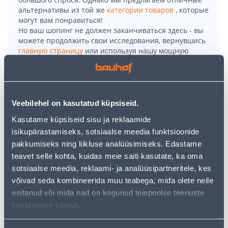
альтернативы из той же
категории товаров
, которые
могут вам понравиться!
Но ваш шопинг не должен заканчиваться здесь - вы
можете продолжить свои исследования, вернувшись
главную страницу
или используя нашу мощную
функцию поиска, чтобы найти еще более приятные
варианты. Удачных покупок!
• Allvalgusti võimsusega 11,2 W, mis on samaväärne
Veebilehel on kasutatud küpsiseid.
hõõglambiga 90 W.
Kasutame küpsiseid sisu ja reklaamide
• Valgusvoog on 1340 lm ja valguse temperatuur 3000
isikupärastamiseks, sotsiaalse meedia funktsioonide
K.
pakkumiseks ning liikluse analüüsimiseks. Edastame
• Korpuse materjal on plastik.
teavet selle kohta, kuidas meie saiti kasutate, ka oma
• 14-päevane tagastusõigus.
sotsiaalse meedia, reklaami- ja analüüsipartneritele, kes
võivad seda kombineerida muu teabega, mida olete neile
esitanud või mida nad on kogunud teiepoolse teenuste
Доставка невозможна
kasutamise käigus.