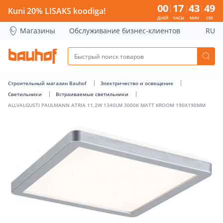
ALLVALGUSTI PAULMANN ATRIA 11,2W 1340LM 3000K MATT
00
17
43
48
Kuni 20% LISAKS koodiga!
ДНЕЙ
ЧАСЫ
МИН
СЕК
Магазины
Обслуживание бизнес-клиентов
RU
Строительный магазин Bauhof
Электричество и освещение
Светильники
Встраиваемые светильники
ALLVALGUSTI PAULMANN ATRIA 11,2W 1340LM 3000K MATT KROOM 190X190MM