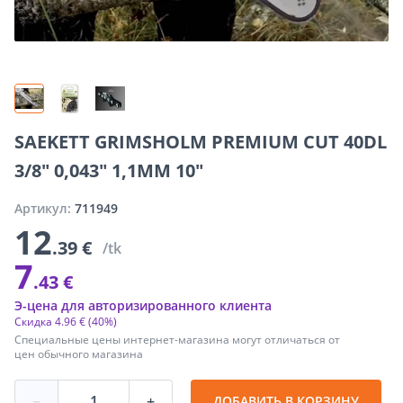
SAEKETT GRIMSHOLM PREMIUM CUT 40DL
3/8" 0,043" 1,1MM 10"
Артикул:
711949
12
.39 €
/tk
7
.43 €
Э-цена для авторизированного клиента
Скидка
4
.
96 €
(40%)
Специальные цены интернет-магазина могут отличаться от
цен обычного магазина
−
+
ДОБАВИТЬ В КОРЗИНУ