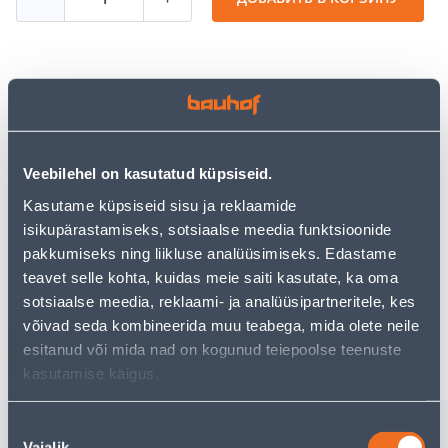
Посмотреть наличие
• Saekett Premium Cut 40DL 3/8" 0,043" 1,1 mm.
Veebilehel on kasutatud küpsiseid.
• 14-päevane tagastusõigus.
Kasutame küpsiseid sisu ja reklaamide
isikupärastamiseks, sotsiaalse meedia funktsioonide
Предполагаемая доставка 3,69 € от 2-5 tööpäeva
pakkumiseks ning liikluse analüüsimiseks. Edastame
teavet selle kohta, kuidas meie saiti kasutate, ka oma
Посылочный автомат от 2,29 € с 2-5 tööpäeva
sotsiaalse meedia, reklaami- ja analüüsipartneritele, kes
võivad seda kombineerida muu teabega, mida olete neile
Забрать в магазине, с 07.08.2026
esitanud või mida nad on kogunud teiepoolse teenuste
kasutamise käigus.
Похожие продукты
Nõusoleku
Vajalik