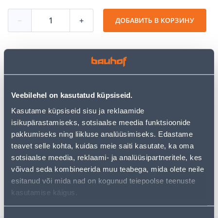
−
+
ДОБАВИТЬ В КОРЗИНУ
Посмотреть наличие
Veebilehel on kasutatud küpsiseid.
• Saekett Premium Cut 46DL 3/8" 0,043" 1,1 mm.
Kasutame küpsiseid sisu ja reklaamide
• 14-päevane tagastusõigus.
isikupärastamiseks, sotsiaalse meedia funktsioonide
pakkumiseks ning liikluse analüüsimiseks. Edastame
Предполагаемая доставка 3,69 € от 2-5 tööpäeva
teavet selle kohta, kuidas meie saiti kasutate, ka oma
sotsiaalse meedia, reklaami- ja analüüsipartneritele, kes
Посылочный автомат от 2,29 € с 2-5 tööpäeva
võivad seda kombineerida muu teabega, mida olete neile
esitanud või mida nad on kogunud teiepoolse teenuste
Забрать в магазине, с 06.08.2026
kasutamise käigus.