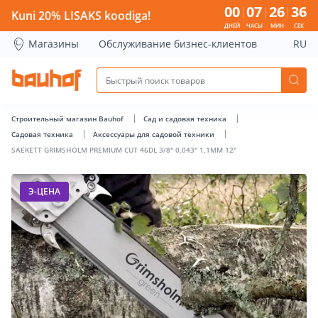
SAEKETT GRIMSHOLM PREMIUM CUT 46DL 3/8&quot; 0,043&q
00
07
26
36
Kuni 20% LISAKS koodiga!
ДНЕЙ
ЧАСЫ
МИН
СЕК
Магазины
Обслуживание бизнес-клиентов
RU
Строительный магазин Bauhof
Сад и садовая техника
Садовая техника
Аксессуары для садовой техники
SAEKETT GRIMSHOLM PREMIUM CUT 46DL 3/8" 0,043" 1,1MM 12"
Э-ЦЕНА