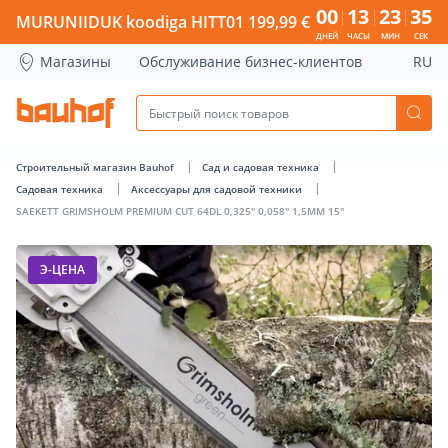
SAEKETT GRIMSHOLM PREMIUM CUT 64DL 0,325&quot; 0,058
00
13
23
34
MURUNIIDUK koodiga HITT01 199,99 €
ДНЕЙ
ЧАСЫ
МИН
СЕК
Магазины
Обслуживание бизнес-клиентов
RU
Строительный магазин Bauhof
Сад и садовая техника
Садовая техника
Аксессуары для садовой техники
SAEKETT GRIMSHOLM PREMIUM CUT 64DL 0,325" 0,058" 1,5MM 15"
Э-ЦЕНА