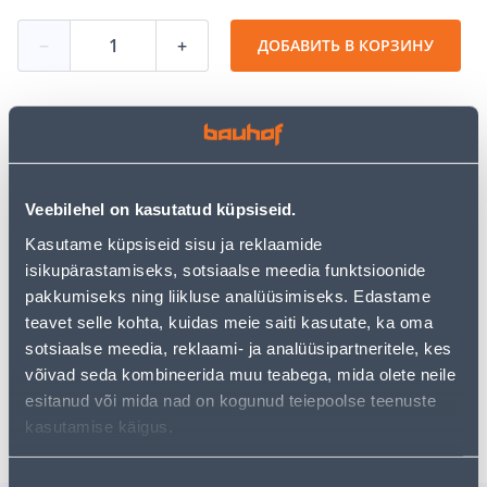
−
+
ДОБАВИТЬ В КОРЗИНУ
Посмотреть наличие
Veebilehel on kasutatud küpsiseid.
• Saekett Premium Cut 64DL 0,325" 0,058" 1,5 mm.
Kasutame küpsiseid sisu ja reklaamide
• 14-päevane tagastusõigus.
isikupärastamiseks, sotsiaalse meedia funktsioonide
pakkumiseks ning liikluse analüüsimiseks. Edastame
Предполагаемая доставка 3,69 € от 2-5 tööpäeva
teavet selle kohta, kuidas meie saiti kasutate, ka oma
sotsiaalse meedia, reklaami- ja analüüsipartneritele, kes
Посылочный автомат от 2,29 € с 2-5 tööpäeva
võivad seda kombineerida muu teabega, mida olete neile
esitanud või mida nad on kogunud teiepoolse teenuste
Забрать в магазине, с 11.08.2026
kasutamise käigus.
Nõusoleku