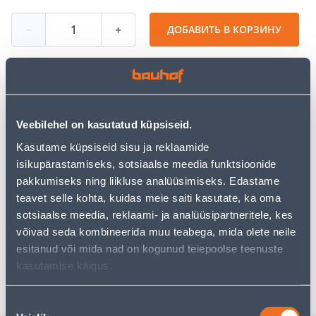
−
+
ДОБАВИТЬ В КОРЗИНУ
Посмотреть наличие
Veebilehel on kasutatud küpsiseid.
• Saekett Premium Cut 72DL 0,325" 0,058" 1,5 mm.
Kasutame küpsiseid sisu ja reklaamide
• 14-päevane tagastusõigus.
isikupärastamiseks, sotsiaalse meedia funktsioonide
pakkumiseks ning liikluse analüüsimiseks. Edastame
teavet selle kohta, kuidas meie saiti kasutate, ka oma
Предполагаемая доставка 3,69 € от 2-5 tööpäeva
sotsiaalse meedia, reklaami- ja analüüsipartneritele, kes
võivad seda kombineerida muu teabega, mida olete neile
Посылочный автомат от 2,29 € с 2-5 tööpäeva
esitanud või mida nad on kogunud teiepoolse teenuste
Забрать в магазине, с 08.08.2026
kasutamise käigus.
Nõusoleku