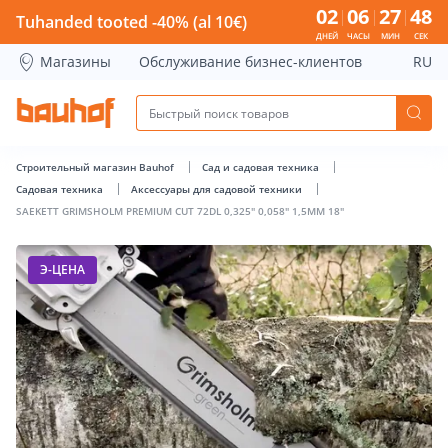
SAEKETT GRIMSHOLM PREMIUM CUT 72DL 0,325&quot; 0,058
02
06
27
47
Tuhanded tooted -40% (al 10€)
ДНЕЙ
ЧАСЫ
МИН
СЕК
Магазины
Обслуживание бизнес-клиентов
RU
Строительный магазин Bauhof
Сад и садовая техника
Садовая техника
Аксессуары для садовой техники
SAEKETT GRIMSHOLM PREMIUM CUT 72DL 0,325" 0,058" 1,5MM 18"
Э-ЦЕНА