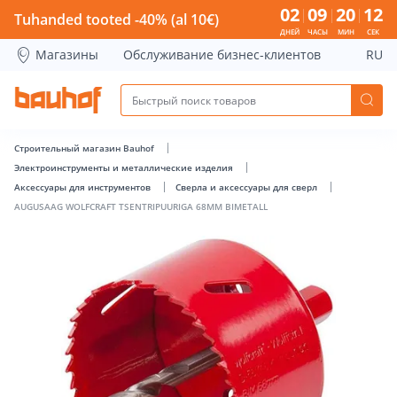
AUGUSAAG WOLFCRAFT TSENTRIPUURIGA 68MM BIMETALL - 
02
09
20
11
Tuhanded tooted -40% (al 10€)
ДНЕЙ
ЧАСЫ
МИН
СЕК
Магазины
Обслуживание бизнес-клиентов
RU
Строительный магазин Bauhof
Электроинструменты и металлические изделия
Аксессуары для инструментов
Сверла и аксессуары для сверл
AUGUSAAG WOLFCRAFT TSENTRIPUURIGA 68MM BIMETALL