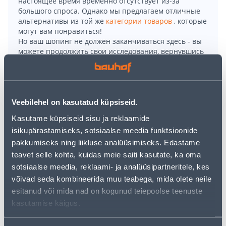
настоящее время временно отсутствует из-за
большого спроса. Однако мы предлагаем отличные
альтернативы из той же
категории товаров
, которые
могут вам понравиться!
Но ваш шопинг не должен заканчиваться здесь - вы
можете продолжить свои исследования, вернувшись
главную страницу
или используя нашу мощную
функцию поиска, чтобы найти еще более приятные
варианты. Удачных покупок!
Veebilehel on kasutatud küpsiseid.
• Bimetall-augusaag tsentripuuriga 68 mm
Kasutame küpsiseid sisu ja reklaamide
• Puidu, vineeri, saepuru- ja laastplaadi, pleki, plastiku
isikupärastamiseks, sotsiaalse meedia funktsioonide
ja kipsi puurimiseks.
pakkumiseks ning liikluse analüüsimiseks. Edastame
• Lõikamissügavus on 40 mm, juhtpuur 6 mm,
teavet selle kohta, kuidas meie saiti kasutate, ka oma
kuuskantsabaga.
sotsiaalse meedia, reklaami- ja analüüsipartneritele, kes
• 14-päevane tagastusõigus.
võivad seda kombineerida muu teabega, mida olete neile
esitanud või mida nad on kogunud teiepoolse teenuste
kasutamise käigus.
Доставка невозможна