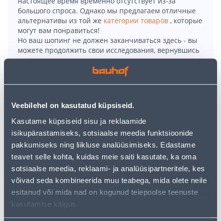
настоящее время временно отсутствует из-за
большого спроса. Однако мы предлагаем отличные
альтернативы из той же
категории товаров
, которые
могут вам понравиться!
Но ваш шопинг не должен заканчиваться здесь - вы
можете продолжить свои исследования, вернувшись
главную страницу
или используя нашу мощную
функцию поиска, чтобы найти еще более приятные
варианты. Удачных покупок!
Veebilehel on kasutatud küpsiseid.
• Lühikesed püksid eemaldatavate ripptaskutega.
Kasutame küpsiseid sisu ja reklaamide
• Pükste kerge ja elastne materjal, kitsas lõige ning
isikupärastamiseks, sotsiaalse meedia funktsioonide
venivad Cordura® paneelid tagaosas tagavad väga hea
pakkumiseks ning liikluse analüüsimiseks. Edastame
istuvuse ja liikumisvabaduse.
teavet selle kohta, kuidas meie saiti kasutate, ka oma
• Suurus 54.
sotsiaalse meedia, reklaami- ja analüüsipartneritele, kes
• 14-päevane tagastusõigus.
võivad seda kombineerida muu teabega, mida olete neile
esitanud või mida nad on kogunud teiepoolse teenuste
Доставка невозможна
kasutamise käigus.