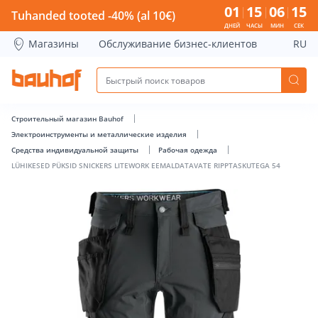
LÜHIKESED PÜKSID SNICKERS LITEWORK EEMALDATAVATE RI
01
15
06
15
Tuhanded tooted -40% (al 10€)
ДНЕЙ
ЧАСЫ
МИН
СЕК
Магазины
Обслуживание бизнес-клиентов
RU
Строительный магазин Bauhof
Электроинструменты и металлические изделия
Средства индивидуальной защиты
Рабочая одежда
LÜHIKESED PÜKSID SNICKERS LITEWORK EEMALDATAVATE RIPPTASKUTEGA 54