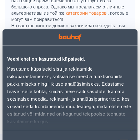
настоящее время временно отсутствует из-за
большого спроса. Однако мы предлагаем отличные
альтернативы из той же
категории товаров
, которые
могут вам понравиться!
Но ваш шопинг не должен заканчиваться здесь - вы
можете продолжить свои исследования, вернувшись
главную страницу
или используя нашу мощную
функцию поиска, чтобы найти еще более приятные
варианты. Удачных покупок!
Veebilehel on kasutatud küpsiseid.
Kasutame küpsiseid sisu ja reklaamide
• Lihvpaber P80 PSM, puidule.
isikupärastamiseks, sotsiaalse meedia funktsioonide
• Mõõtmed on 102 x 62,93 mm.
pakkumiseks ning liikluse analüüsimiseks. Edastame
• Pakendis 10 tk.
teavet selle kohta, kuidas meie saiti kasutate, ka oma
• 14-päevane tagastusõigus.
sotsiaalse meedia, reklaami- ja analüüsipartneritele, kes
võivad seda kombineerida muu teabega, mida olete neile
Доставка невозможна
esitanud või mida nad on kogunud teiepoolse teenuste
kasutamise käigus.
Nõusoleku