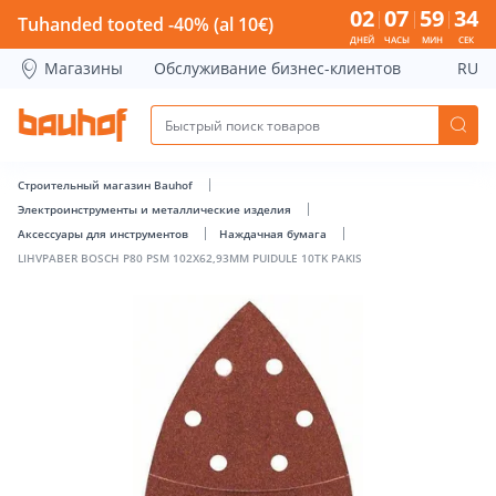
LIHVPABER BOSCH P80 PSM 102X62,93MM PUIDULE 10TK PAK
02
07
59
34
Tuhanded tooted -40% (al 10€)
ДНЕЙ
ЧАСЫ
МИН
СЕК
Магазины
Обслуживание бизнес-клиентов
RU
Строительный магазин Bauhof
Электроинструменты и металлические изделия
Аксессуары для инструментов
Наждачная бумага
LIHVPABER BOSCH P80 PSM 102X62,93MM PUIDULE 10TK PAKIS