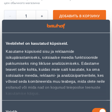
цен обычного магазина
−
+
ДОБАВИТЬ В КОРЗИНУ
Посмотреть наличие
Veebilehel on kasutatud küpsiseid.
Kasutame küpsiseid sisu ja reklaamide
isikupärastamiseks, sotsiaalse meedia funktsioonide
Предполагаемая доставка 4,19 € от 2-5 tööpäeva
pakkumiseks ning liikluse analüüsimiseks. Edastame
teavet selle kohta, kuidas meie saiti kasutate, ka oma
Забрать в магазине, с 09.08.2026
sotsiaalse meedia, reklaami- ja analüüsipartneritele, kes
võivad seda kombineerida muu teabega, mida olete neile
Ожидаемая доставка домой от 16,90 € с 2-5 tööpäeva
esitanud või mida nad on kogunud teiepoolse teenuste
kasutamise käigus.
Похожие продукты
Nõusoleku
Vajalik