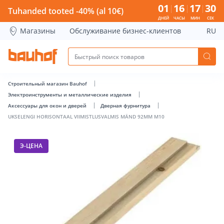
UKSELENGI HORISONTAAL VIIMISTLUSVALMIS MÄND 92MM M1
01
16
17
30
Tuhanded tooted -40% (al 10€)
ДНЕЙ
ЧАСЫ
МИН
СЕК
Магазины
Обслуживание бизнес-клиентов
RU
Строительный магазин Bauhof
Электроинструменты и металлические изделия
Аксессуары для окон и дверей
Дверная фурнитура
UKSELENGI HORISONTAAL VIIMISTLUSVALMIS MÄND 92MM M10
Э-ЦЕНА