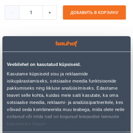
−
+
ДОБАВИТЬ В КОРЗИНУ
Посмотреть наличие
• Läbipaistvad liimipulgad.
Veebilehel on kasutatud küpsiseid.
• Läbimõõt on 11 mm ja pikkus 250 mm.
Kasutame küpsiseid sisu ja reklaamide
• Pakendis 40 tk.
isikupärastamiseks, sotsiaalse meedia funktsioonide
• 14-päevane tagastusõigus.
pakkumiseks ning liikluse analüüsimiseks. Edastame
teavet selle kohta, kuidas meie saiti kasutate, ka oma
Предполагаемая доставка 4,19 € от 2-5 tööpäeva
sotsiaalse meedia, reklaami- ja analüüsipartneritele, kes
võivad seda kombineerida muu teabega, mida olete neile
Посылочный автомат от 2,29 € с 2-5 tööpäeva
esitanud või mida nad on kogunud teiepoolse teenuste
kasutamise käigus.
Забрать в магазине, с 10.08.2026