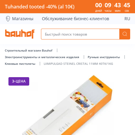
LIIMIPULGAD STEINEL CRISTAL 11MM 40TK/1KG - Bauhof ha
00
09
43
45
Tuhanded tooted -40% (al 10€)
ДНЕЙ
ЧАСЫ
МИН
СЕК
Магазины
Обслуживание бизнес-клиентов
RU
Строительный магазин Bauhof
Электроинструменты и металлические изделия
Ручные инструменты
Клеевые пистолеты
LIIMIPULGAD STEINEL CRISTAL 11MM 40TK/1KG
Э-ЦЕНА