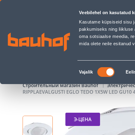
RIPPLAEVALGUSTI EGLO TEDO 1X5W LED GU10 400LM 3000K
Veebilehel on kasutatud k
Магазины
Обслуживание бизнес-клиентов
Kasutame küpsiseid sisu j
pakkumiseks ning liikluse 
oma sotsiaalse meedia, re
mida olete neile esitanud
ТОВАРЫ
АКЦИИ
К
Nõusoleku
Vajalik
Eeli
valik
Строительный магазин Bauhof
Электриче
RIPPLAEVALGUSTI EGLO TEDO 1X5W LED GU10 
Э-ЦЕНА