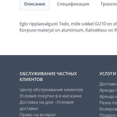
Описание
Спецификация
Трансп
Eglo ripplaevalgusti Tedo, mille sokkel GU10 on 
Korpuse materjal on alumiinium. Kaitseklass on 
ОБСЛУЖИВАНИЕ ЧАСТНЫХ
УСЛУГИ
КЛИЕНТОВ
Доставк
Центр обслуживания клиентов
Аренда 
Условия покупки в е-магазине
Аренда 
Доставка на дом - Условия
Резка п
доставки
Колеров
Право на возврат
Подароч