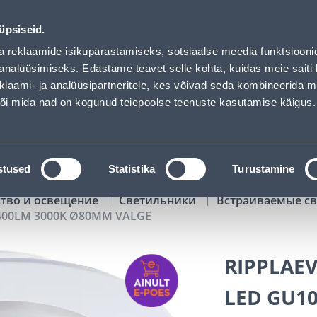
 Ø80MM VALGE - Bauhof has loaded
02
02
44
09
Tuhanded tooted -40% (al 10€)
ДНЕЙ
ЧАСЫ
МИН
СЕК
üpsiseid.
Обслуживание частных клиентов
Услуги
Предложения о 
a reklaamide isikupärastamiseks, sotsiaalse meedia funktsiooni
analüüsimiseks. Edastame teavet selle kohta, kuidas meie saiti 
klaami- ja analüüsipartneritele, kes võivad seda kombineerida 
ПОИСК
 või mida nad on kogunud teiepoolse teenuste kasutamise käigus.
АТАЛОГИ
АРЕНДА ИНСТРУМЕНТОВ
РАСС
stused
Statistika
Turustamine
ство и освещение
Светильники
Встраиваемые с
400LM 3000K Ø80MM VALGE
RIPPLAE
LED GU1