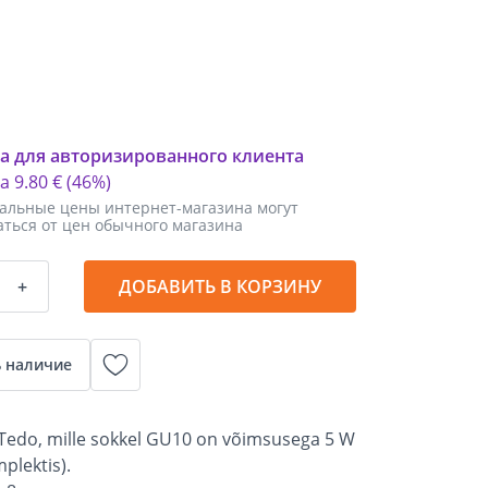
а для авторизированного клиента
ка
9
.
80 €
(46%)
альные цены интернет-магазина могут
аться от цен обычного магазина
+
ДОБАВИТЬ В КОРЗИНУ
 наличие
i Tedo, mille sokkel GU10 on võimsusega 5 W
plektis).