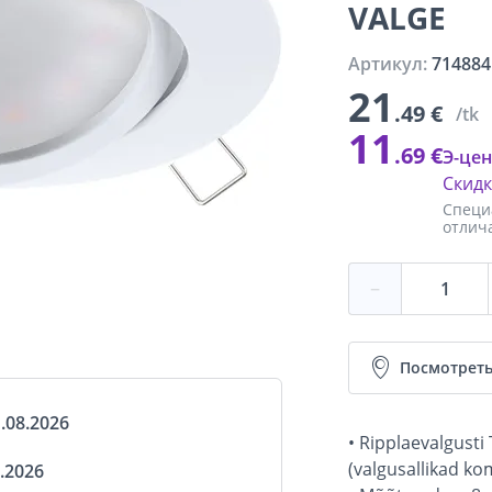
VALGE
Артикул:
714884
21
.49 €
/tk
11
.69 €
Э-цен
Скид
Специ
отлич
−
Посмотреть
.08.2026
• Ripplaevalgust
(valgusallikad kom
.2026