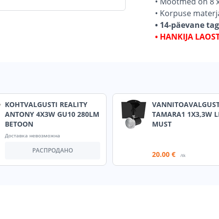
• Mõõtmed on 8 x
• Korpuse materj
• 14-päevane ta
• HANKIJA LAOS
KOHTVALGUSTI REALITY
VANNITOAVALGUST
ANTONY 4X3W GU10 280LM
TAMARA1 1X3,3W L
BETOON
MUST
Доставка невозможна
РАСПРОДАНО
20
.00 €
/tk