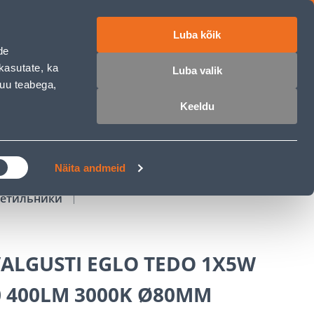
Luba kõik
работе
ET
RU
EN
de
kasutate, ka
Luba valik
muu teabega,
Войти
Избранное
Корзина
Keeldu
РОЧКА
КЛУБ МАСТЕРОВ
БЛОГИ
Näita andmeid
ветильники
VALGUSTI EGLO TEDO 1X5W
0 400LM 3000K Ø80MM