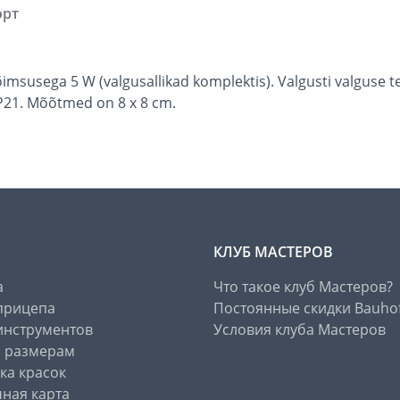
орт
võimsusega 5 W (valgusallikad komplektis). Valgusti valguse
IP21. Mõõtmed on 8 x 8 cm.
КЛУБ МАСТЕРОВ
а
Что такое клуб Мастеров?
прицепа
Постоянные скидки Bauho
инструментов
Условия клуба Мастеров
о размерам
ка красок
ная карта