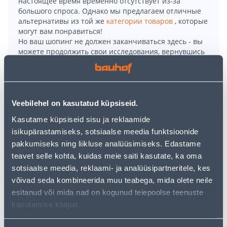
настоящее время временно отсутствует из-за
большого спроса. Однако мы предлагаем отличные
альтернативы из той же
категории товаров
, которые
могут вам понравиться!
Но ваш шопинг не должен заканчиваться здесь - вы
можете продолжить свои исследования, вернувшись
главную страницу
или используя нашу мощную
функцию поиска, чтобы найти еще более приятные
варианты. Удачных покупок!
Veebilehel on kasutatud küpsiseid.
• Meeste lühikesed tööpüksid.
Kasutame küpsiseid sisu ja reklaamide
• Kahes suunas veniv kangas annab pükstele mugava
isikupärastamiseks, sotsiaalse meedia funktsioonide
liikumise.
pakkumiseks ning liikluse analüüsimiseks. Edastame
• Pükstel on palju erinevaid funktisonaalseid taskuid.
teavet selle kohta, kuidas meie saiti kasutate, ka oma
• Suurus 34, värvus: hall.
sotsiaalse meedia, reklaami- ja analüüsipartneritele, kes
• 14-päevane tagastusõigus.
võivad seda kombineerida muu teabega, mida olete neile
esitanud või mida nad on kogunud teiepoolse teenuste
kasutamise käigus.
Доставка невозможна