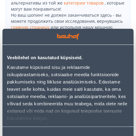
альтернативы из той же
категории товаров
, которые
могут вам понравиться!
Но ваш шопинг не должен заканчиваться здесь - вы
можете продолжить свои исследования, вернувшись
главную страницу
или используя нашу мощную
функцию поиска, чтобы найти еще более приятные
варианты. Удачных покупок!
Veebilehel on kasutatud küpsiseid.
• Naiste T-särk.
• Polüesterkangast, mis kuivab kiirelt, juhib niiskuse
Kasutame küpsiseid sisu ja reklaamide
nahalt eemale ning hoiab keha kuiva ja värskena.
isikupärastamiseks, sotsiaalse meedia funktsioonide
• Pehme ja hea struktuuriga sportlikul särgil on
pakkumiseks ning liikluse analüüsimiseks. Edastame
tugevdatud kaelus.
teavet selle kohta, kuidas meie saiti kasutate, ka oma
• Suurus S.
sotsiaalse meedia, reklaami- ja analüüsipartneritele, kes
• 14-päevane tagastusõigus.
võivad seda kombineerida muu teabega, mida olete neile
esitanud või mida nad on kogunud teiepoolse teenuste
kasutamise käigus.
Доставка невозможна
Nõusoleku