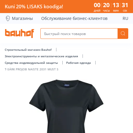
T-SÄRK PROJOB NAISTE 2031 MUST S - Bauhof has loaded
00
20
13
30
Kuni 20% LISAKS koodiga!
ДНЕЙ
ЧАСЫ
МИН
СЕК
Магазины
Обслуживание бизнес-клиентов
RU
Строительный магазин Bauhof
Электроинструменты и металлические изделия
Средства индивидуальной защиты
Рабочая одежда
T-SÄRK PROJOB NAISTE 2031 MUST S