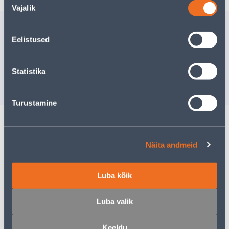
Vajalik
valik
Похожие продукты
Eelistused
T-SÄRK PROJOB 2030
T-SÄRK P
MUST S
MUST M
Доставка невозможна
Доставка не
Statistika
РАСПРОДАНО
РА
Turustamine
Описание
Näita andmeid
Спецификация
Luba kõik
Транспорт
Luba valik
Keeldu