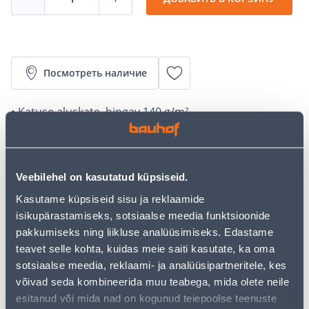
Посмотреть наличие
• Katuse aluskate, hingav 140 g/m².
• Pakendis 75 m².
• 14-päevane tagastusõigus.
Veebilehel on kasutatud küpsiseid.
Калькулятор рассрочки
Kasutame küpsiseid sisu ja reklaamide
Депозит
Платежи
isikupärastamiseks, sotsiaalse meedia funktsioonide
pakkumiseks ning liikluse analüüsimiseks. Edastame
teavet selle kohta, kuidas meie saiti kasutate, ka oma
15
sotsiaalse meedia, reklaami- ja analüüsipartneritele, kes
.98 €
Ежемесячный платеж
võivad seda kombineerida muu teabega, mida olete neile
esitanud või mida nad on kogunud teiepoolse teenuste