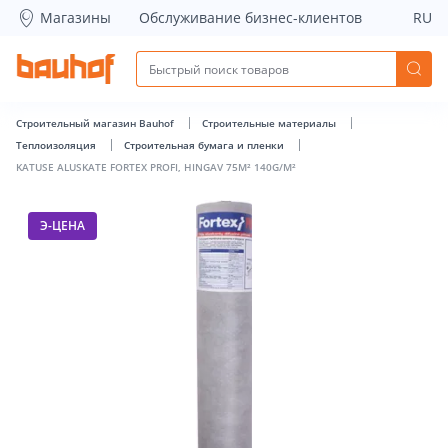
KATUSE ALUSKATE FORTEX PROFI, HINGAV 75M² 140G/M² - B
Магазины
Обслуживание бизнес-клиентов
RU
Строительный магазин Bauhof
Строительные материалы
Теплоизоляция
Строительная бумага и пленки
KATUSE ALUSKATE FORTEX PROFI, HINGAV 75M² 140G/M²
Э-ЦЕНА