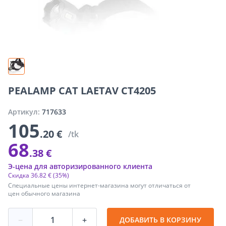
PEALAMP CAT LAETAV CT4205
Артикул:
717633
105
.20 €
/tk
68
.38 €
Э-цена для авторизированного клиента
Скидка
36
.
82 €
(35%)
Специальные цены интернет-магазина могут отличаться от
цен обычного магазина
−
+
ДОБАВИТЬ В КОРЗИНУ