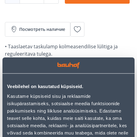
Посмотреть наличие
• Taaslaetav taskulamp kolmeasendilise lülitiga ja
reguleeritava tulega.
• Valgusvoog 380 lm, valgusulatus kuni 120 m.
• 14-päevane tagastusõigus.
Калькулятор рассрочки
Veebilehel on kasutatud küpsiseid.
Kasutame küpsiseid sisu ja reklaamide
Депозит
Платежи
isikupärastamiseks, sotsiaalse meedia funktsioonide
pakkumiseks ning liikluse analüüsimiseks. Edastame
teavet selle kohta, kuidas meie saiti kasutate, ka oma
17
.53 €
sotsiaalse meedia, reklaami- ja analüüsipartneritele, kes
Ежемесячный платеж
võivad seda kombineerida muu teabega, mida olete neile