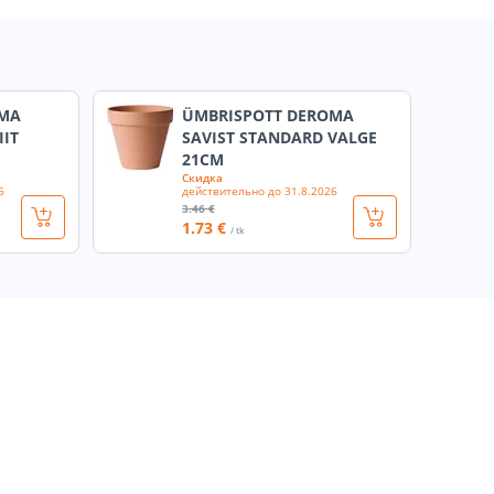
OMA
ÜMBRISPOTT DEROMA
IIT
SAVIST STANDARD VALGE
21CM
Скидка
6
действительно до
31.8.2026
3
.46 €
1
.73 €
/ tk