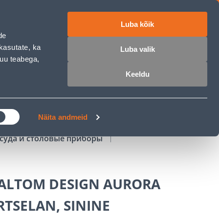
Luba kõik
работе
ET
RU
EN
de
kasutate, ka
Luba valik
muu teabega,
Войти
Избранное
Корзина
Keeldu
РОЧКА
КЛУБ МАСТЕРОВ
БЛОГИ
Näita andmeid
суда и столовые приборы
 ALTOM DESIGN AURORA
TSELAN, SININE