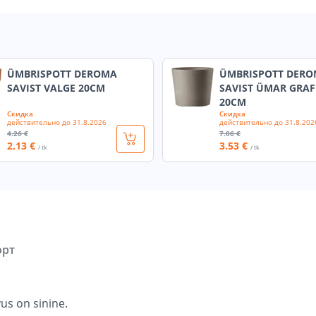
ÜMBRISPOTT DEROMA
ÜMBRISPOTT DER
SAVIST VALGE 20CM
SAVIST ÜMAR GRAF
20CM
Скидка
Скидка
действительно до
31.8.2026
действительно до
31.8.202
4
.26 €
7
.06 €
2
.13 €
3
.53 €
/ tk
/ tk
орт
us on sinine.