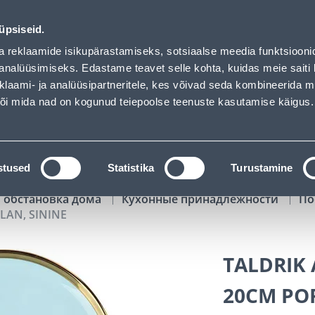
 Bauhof has loaded
00
10
37
39
Kuni 20% LISAKS koodiga!
ДНЕЙ
ЧАСЫ
МИН
СЕК
üpsiseid.
Обслуживание частных клиентов
Услуги
Предложения о 
a reklaamide isikupärastamiseks, sotsiaalse meedia funktsiooni
analüüsimiseks. Edastame teavet selle kohta, kuidas meie saiti 
klaami- ja analüüsipartneritele, kes võivad seda kombineerida 
ПОИСК
 või mida nad on kogunud teiepoolse teenuste kasutamise käigus.
АТАЛОГИ
АРЕНДА ИНСТРУМЕНТОВ
РАСС
stused
Statistika
Turustamine
 обстановка дома
Кухонные принадлежности
По
LAN, SININE
TALDRIK
20CM POR