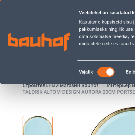
TALDRIK ALTOM DESIGN AURORA 20CM PORTSELAN, SININE -
Veebilehel on kasutatud k
Магазины
Обслуживание бизнес-клиентов
Kasutame küpsiseid sisu j
pakkumiseks ning liikluse 
oma sotsiaalse meedia, re
mida olete neile esitanud
ТОВАРЫ
АКЦИИ
К
Nõusoleku
Vajalik
Eeli
valik
Строительный магазин Bauhof
Интерьер и
TALDRIK ALTOM DESIGN AURORA 20CM PORTSE