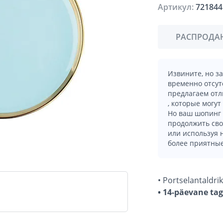
Артикул:
721844
РАСПРОДА
Извините, но з
временно отсут
предлагаем отл
, которые могут
Но ваш шопинг 
продолжить сво
или используя
более приятные
• Portselantaldri
• 14-päevane ta