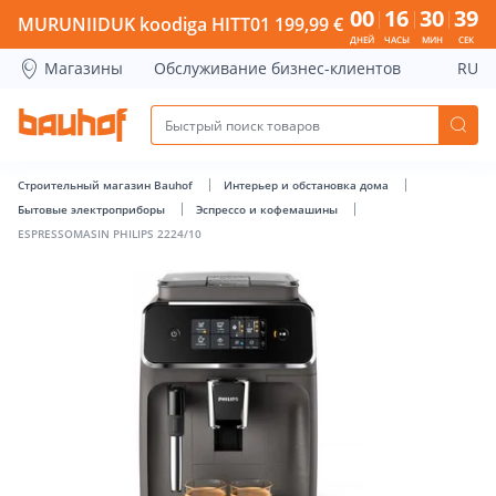
ESPRESSOMASIN PHILIPS 2224/10 - Bauhof has loaded
00
16
30
38
MURUNIIDUK koodiga HITT01 199,99 €
ДНЕЙ
ЧАСЫ
МИН
СЕК
Магазины
Обслуживание бизнес-клиентов
RU
Строительный магазин Bauhof
Интерьер и обстановка дома
Бытовые электроприборы
Эспрессо и кофемашины
ESPRESSOMASIN PHILIPS 2224/10