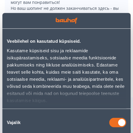
могут вам понравиться!
Но ваш шопинг не должен заканчиваться здесь - вы
можете продолжить свои исследования, вернувшись
главную страницу
или используя нашу мощную
функцию поиска, чтобы найти еще более приятные
варианты. Удачных покупок!
Veebilehel on kasutatud küpsiseid.
• Espressomasin.
Kasutame küpsiseid sisu ja reklaamide
• 14-päevane tagastusõigus.
isikupärastamiseks, sotsiaalse meedia funktsioonide
pakkumiseks ning liikluse analüüsimiseks. Edastame
teavet selle kohta, kuidas meie saiti kasutate, ka oma
Доставка невозможна
sotsiaalse meedia, reklaami- ja analüüsipartneritele, kes
võivad seda kombineerida muu teabega, mida olete neile
esitanud või mida nad on kogunud teiepoolse teenuste
kasutamise käigus.
Похожие продукты
TÄISAUTOMAATNE
PLASTPO
Nõusoleku
KOHVIMASIN DELONGHI
PROSPER
Vajalik
valik
MAGNIFICA START
ECO WOO