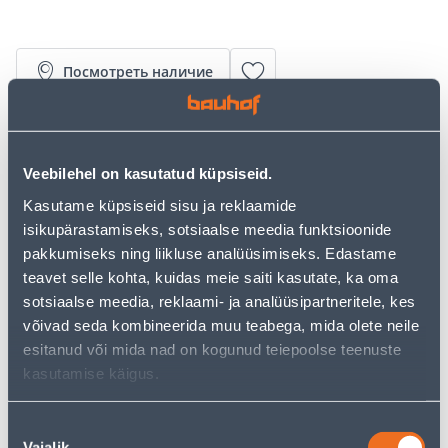
Посмотреть наличие
• Akunurklihvija.
• Ketta läbimõõt on 230 mm.
Veebilehel on kasutatud küpsiseid.
• Tööriist ja aku on varustatud kaitsesüsteemiga.
Süsteem lülitab tööriista toitevoolu automaatselt välja,
Kasutame küpsiseid sisu ja reklaamide
et pikendada aku eluiga.
isikupärastamiseks, sotsiaalse meedia funktsioonide
• 14-päevane tagastusõigus
pakkumiseks ning liikluse analüüsimiseks. Edastame
teavet selle kohta, kuidas meie saiti kasutate, ka oma
sotsiaalse meedia, reklaami- ja analüüsipartneritele, kes
Калькулятор рассрочки
võivad seda kombineerida muu teabega, mida olete neile
Депозит
Платежи
esitanud või mida nad on kogunud teiepoolse teenuste
kasutamise käigus.
49
Nõusoleku
.83 €
Ежемесячный платеж
Vajalik