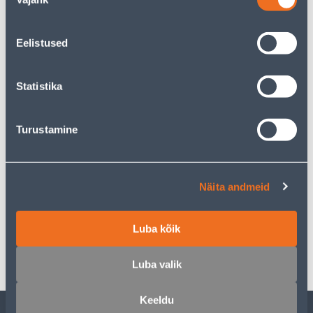
valik
Eelistused
Предполагаемая доставка 4,99 € от 2-5 tööpäeva
Посылочный автомат от 2,29 € с 2-5 tööpäeva
Statistika
Забрать в магазине, с 10.08.2026
Turustamine
Описание
Näita andmeid
Спецификация
Luba kõik
Транспорт
Luba valik
Keeldu