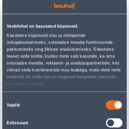
• Vinüültapeet kollektsioonist Jazz.
• Paani laius on 53 cm, rulli pikkus 10,05 m.
Veebilehel on kasutatud küpsiseid.
• 14-päevane tagastusõigus
Kasutame küpsiseid sisu ja reklaamide
isikupärastamiseks, sotsiaalse meedia funktsioonide
Предполагаемая доставка 4,19 € от 2-5 tööpäeva
pakkumiseks ning liikluse analüüsimiseks. Edastame
teavet selle kohta, kuidas meie saiti kasutate, ka oma
Забрать в магазине, с 09.08.2026
sotsiaalse meedia, reklaami- ja analüüsipartneritele, kes
võivad seda kombineerida muu teabega, mida olete neile
esitanud või mida nad on kogunud teiepoolse teenuste
kasutamise käigus.
Похожие продукты
ISTUTUSPOTT 7,9X10,5CM
ISTUTUSP
Nõusoleku
KOLLANE
HELEROO
Vajalik
valik
0
.52 €
0
.52 €
/tk
/tk
0
.31 €
0
.31 €
для авторизованного
для авторизо
клиента
клиента
Eelistused