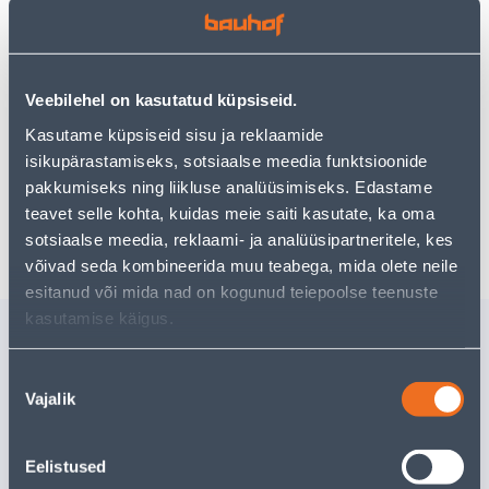
• Vinüültapeet kollektsioonist Sumatra.
• Paani laius on 1,06 m, rulli pikkus 10,05 m.
Veebilehel on kasutatud küpsiseid.
• 14-päevane tagastusõigus
Kasutame küpsiseid sisu ja reklaamide
isikupärastamiseks, sotsiaalse meedia funktsioonide
Предполагаемая доставка 4,19 € от 2-5 tööpäeva
pakkumiseks ning liikluse analüüsimiseks. Edastame
teavet selle kohta, kuidas meie saiti kasutate, ka oma
Забрать в магазине, с 09.08.2026
sotsiaalse meedia, reklaami- ja analüüsipartneritele, kes
võivad seda kombineerida muu teabega, mida olete neile
esitanud või mida nad on kogunud teiepoolse teenuste
kasutamise käigus.
Похожие продукты
TAPEET SINTRA MEADOW
TAPEET 
Nõusoleku
0,53X10,05M
0,53X10,
Vajalik
valik
Доставка невозможна
Доставка не
РАСПРОДАНО
РА
Eelistused