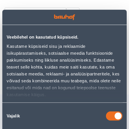
Посмотреть наличие
• Tapeet Bahia Marble Navy.
• Paani laius on 53 cm, rulli pikkus 10,05 m.
Veebilehel on kasutatud küpsiseid.
• 14-päevane tagastusõigus
Kasutame küpsiseid sisu ja reklaamide
isikupärastamiseks, sotsiaalse meedia funktsioonide
pakkumiseks ning liikluse analüüsimiseks. Edastame
Предполагаемая доставка 3,69 € от 2-5 tööpäeva
teavet selle kohta, kuidas meie saiti kasutate, ka oma
sotsiaalse meedia, reklaami- ja analüüsipartneritele, kes
Забрать в магазине, с 09.08.2026
võivad seda kombineerida muu teabega, mida olete neile
esitanud või mida nad on kogunud teiepoolse teenuste
kasutamise käigus.
Похожие продукты
Nõusoleku
ALUSTALDRIK
SORTEER
Vajalik
valik
LILLEPOTILE SAVI XLU
KISTENB
MARMOR 13CM
577X390