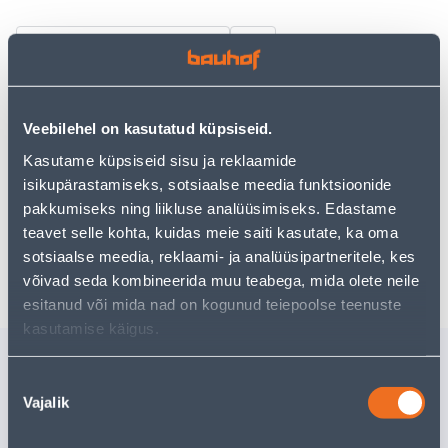
Посмотреть наличие
• Tapeet Weave Texture Dark Grey.
• Paani laius on 53 cm, rulli pikkus 10,05 m.
Veebilehel on kasutatud küpsiseid.
• 14-päevane tagastusõigus
Kasutame küpsiseid sisu ja reklaamide
isikupärastamiseks, sotsiaalse meedia funktsioonide
pakkumiseks ning liikluse analüüsimiseks. Edastame
Предполагаемая доставка 3,69 € от 2-5 tööpäeva
teavet selle kohta, kuidas meie saiti kasutate, ka oma
sotsiaalse meedia, reklaami- ja analüüsipartneritele, kes
Забрать в магазине, с 09.08.2026
võivad seda kombineerida muu teabega, mida olete neile
esitanud või mida nad on kogunud teiepoolse teenuste
kasutamise käigus.
Похожие продукты
Nõusoleku
LILLEPOTIÜMBRIS M
ISTUTUSP
Vajalik
valik
RATTAN 55,4L TUMEHALL
HELEROH