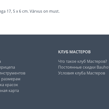
a 17, 5 x 6 cm. Värvus on must.
КЛУБ МАСТЕРОВ
а
Что такое клуб Мастеров?
прицепа
Постоянные скидки Bauho
инструментов
Условия клуба Мастеров
о размерам
ка красок
ная карта