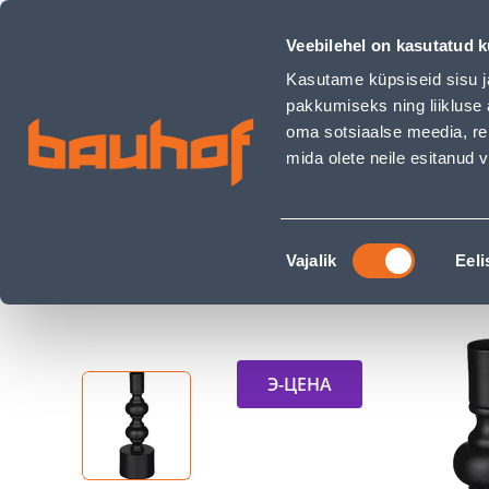
KÜÜNLAALUS MICA DECORATIONS GARDO 17,5X6CM MUST - 
Магазины
Обслуживание бизнес-клиентов
Veebilehel on kasutatud k
Kasutame küpsiseid sisu j
pakkumiseks ning liikluse 
oma sotsiaalse meedia, re
mida olete neile esitanud
ТОВАРЫ
АКЦИИ
К
Nõusoleku
Строительный магазин Bauhof
Интерьер и
Vajalik
Eeli
valik
KÜÜNLAALUS MICA DECORATIONS GARDO 17,5
Э-ЦЕНА