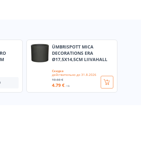
ÜMBRISPOTT MICA
URO
DECORATIONS ERA
CM
Ø17,5X14,5CM LIIVAHALL
Скидка
действительно до
31.8.2026
10
.66 €
О
4
.79 €
/ tk