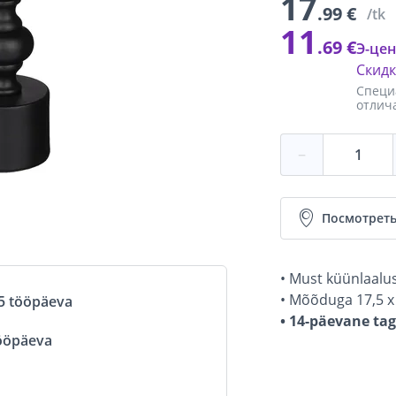
17
.99 €
/tk
11
.69 €
Э-цен
Скид
Специ
отлич
−
Посмотреть
• Must küünlaalus
• Mõõduga 17,5 x
5 tööpäeva
• 14-päevane ta
ööpäeva