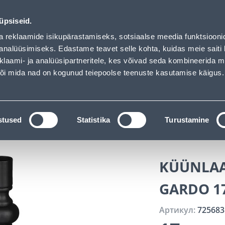
Bauhof has loaded
Обслуживание частных клиентов
Услуги
Предложения о 
üpsiseid.
a reklaamide isikupärastamiseks, sotsiaalse meedia funktsiooni
ПОИСК
analüüsimiseks. Edastame teavet selle kohta, kuidas meie saiti 
klaami- ja analüüsipartneritele, kes võivad seda kombineerida 
 või mida nad on kogunud teiepoolse teenuste kasutamise käigus.
АТАЛОГИ
АРЕНДА ИНСТРУМЕНТОВ
РАСС
 обстановка дома
Свечи и аксессуары
Подсвечни
stused
Statistika
Turustamine
X6CM MUST
KÜÜNLAA
GARDO 1
Артикул:
725683