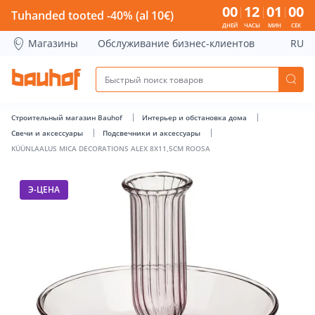
KÜÜNLAALUS MICA DECORATIONS ALEX 8X11,5CM ROOSA - B
00
12
00
59
Tuhanded tooted -40% (al 10€)
ДНЕЙ
ЧАСЫ
МИН
СЕК
Магазины
Обслуживание бизнес-клиентов
RU
Строительный магазин Bauhof
Интерьер и обстановка дома
Свечи и аксессуары
Подсвечники и аксессуары
KÜÜNLAALUS MICA DECORATIONS ALEX 8X11,5CM ROOSA
Э-ЦЕНА