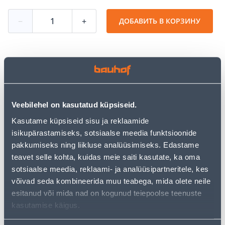
−
+
ДОБАВИТЬ В КОРЗИНУ
Посмотреть наличие
• Roosa küünlaalus.
Veebilehel on kasutatud küpsiseid.
• Mõõtmed 8 x 11 cm.
Kasutame küpsiseid sisu ja reklaamide
• 14-päevane tagastusõigus.
isikupärastamiseks, sotsiaalse meedia funktsioonide
pakkumiseks ning liikluse analüüsimiseks. Edastame
teavet selle kohta, kuidas meie saiti kasutate, ka oma
Предполагаемая доставка 3,69 € от 2-5 tööpäeva
sotsiaalse meedia, reklaami- ja analüüsipartneritele, kes
Посылочный автомат от 2,29 € с 2-5 tööpäeva
võivad seda kombineerida muu teabega, mida olete neile
esitanud või mida nad on kogunud teiepoolse teenuste
Забрать в магазине, с 10.08.2026
kasutamise käigus.