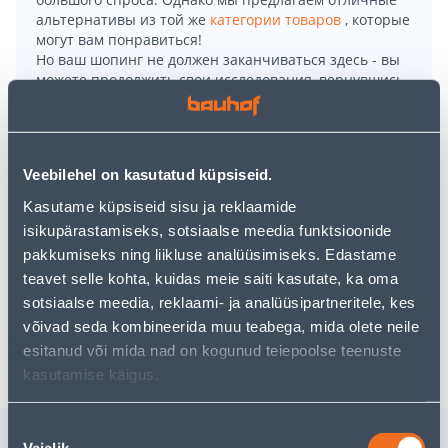
альтернативы из той же
категории товаров
, которые
могут вам понравиться!
Но ваш шопинг не должен заканчиваться здесь - вы
можете продолжить свои исследования, вернувшись
главную страницу
или используя нашу мощную
функцию поиска, чтобы найти еще более приятные
варианты. Удачных покупок!
Veebilehel on kasutatud küpsiseid.
• Kunsttaim asaleia potis.
Kasutame küpsiseid sisu ja reklaamide
• Kõrgus 105 cm, läbimõõt 25 cm.
isikupärastamiseks, sotsiaalse meedia funktsioonide
• Värv: valge.
pakkumiseks ning liikluse analüüsimiseks. Edastame
• 14-päevane tagastusõigus.
teavet selle kohta, kuidas meie saiti kasutate, ka oma
sotsiaalse meedia, reklaami- ja analüüsipartneritele, kes
võivad seda kombineerida muu teabega, mida olete neile
Доставка невозможна
esitanud või mida nad on kogunud teiepoolse teenuste
kasutamise käigus.
Nõusoleku
Похожие продукты