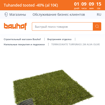
TERRASSIKATE TURFGRASS 2M ALVA OLIVE - Bauhof has loa
01
09
09
14
Tuhanded tooted -40% (al 10€)
ДНЕЙ
ЧАСЫ
МИН
СЕК
Магазины
Обслуживание бизнес-клиентов
RU
Строительный магазин Bauhof
Внутренняя отделка
Напольные покрытия и подложки
TERRASSIKATE TURFGRASS 2M ALVA OLIVE