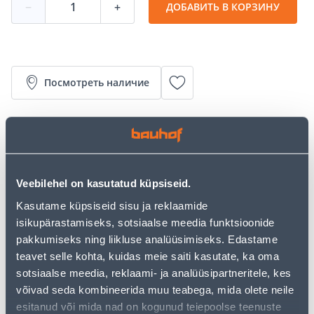
−
+
ДОБАВИТЬ В КОРЗИНУ
Посмотреть наличие
• Aurutõkkekile.
• Mõõt on 3 x 45 m.
• 14-päevane tagastusõigus.
Veebilehel on kasutatud küpsiseid.
Калькулятор рассрочки
Kasutame küpsiseid sisu ja reklaamide
Депозит
Платежи
isikupärastamiseks, sotsiaalse meedia funktsioonide
pakkumiseks ning liikluse analüüsimiseks. Edastame
teavet selle kohta, kuidas meie saiti kasutate, ka oma
sotsiaalse meedia, reklaami- ja analüüsipartneritele, kes
22
.20 €
Ежемесячный платеж
võivad seda kombineerida muu teabega, mida olete neile
esitanud või mida nad on kogunud teiepoolse teenuste