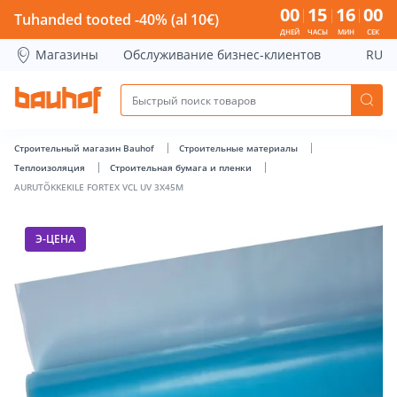
AURUTÕKKEKILE FORTEX VCL UV 3X45M - Bauhof has loade
00
15
16
00
Tuhanded tooted -40% (al 10€)
ДНЕЙ
ЧАСЫ
МИН
СЕК
Магазины
Обслуживание бизнес-клиентов
RU
Строительный магазин Bauhof
Строительные материалы
Теплоизоляция
Строительная бумага и пленки
AURUTÕKKEKILE FORTEX VCL UV 3X45M
Э-ЦЕНА