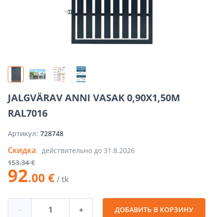
JALGVÄRAV ANNI VASAK 0,90X1,50M
RAL7016
Артикул:
728748
Скидка
действительно до
31.8.2026
153
.34 €
92
.00 €
/ tk
−
+
ДОБАВИТЬ В КОРЗИНУ