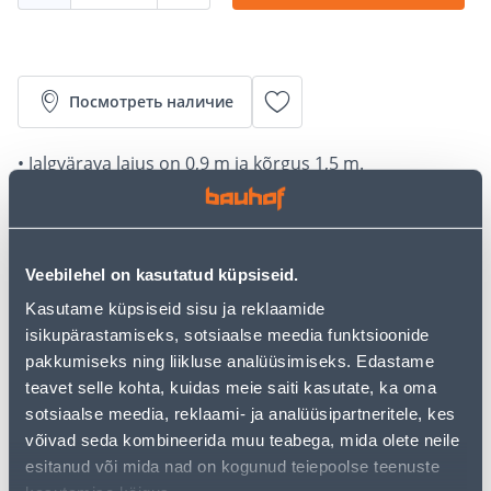
Посмотреть наличие
• Jalgvärava laius on 0,9 m ja kõrgus 1,5 m.
• Ava on vasakul.
• 14-päevane tagastusõigus.
Veebilehel on kasutatud küpsiseid.
Калькулятор рассрочки
Kasutame küpsiseid sisu ja reklaamide
Депозит
Платежи
isikupärastamiseks, sotsiaalse meedia funktsioonide
pakkumiseks ning liikluse analüüsimiseks. Edastame
teavet selle kohta, kuidas meie saiti kasutate, ka oma
15
sotsiaalse meedia, reklaami- ja analüüsipartneritele, kes
.33 €
Ежемесячный платеж
võivad seda kombineerida muu teabega, mida olete neile
esitanud või mida nad on kogunud teiepoolse teenuste