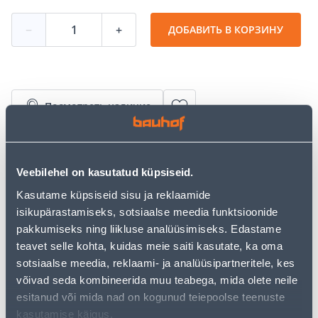
−
+
ДОБАВИТЬ В КОРЗИНУ
Посмотреть наличие
• Naturaalne värnitson mõeldud linaõlivärvide
tooraineks ja puitpindade kruntimiseks enne
Veebilehel on kasutatud küpsiseid.
õlivärvidega katmist.
Kasutame küpsiseid sisu ja reklaamide
• Imbub sügavale puidu pinda ning moodustab
isikupärastamiseks, sotsiaalse meedia funktsioonide
ilmastikukindla ja õhku läbilaskva kile.
pakkumiseks ning liikluse analüüsimiseks. Edastame
• Sobib kasutamiseks igasugusele puidule sise- ja
teavet selle kohta, kuidas meie saiti kasutate, ka oma
välistingimustes.
sotsiaalse meedia, reklaami- ja analüüsipartneritele, kes
• Kogus on 1 l.
võivad seda kombineerida muu teabega, mida olete neile
• 14-päevane tagastusõigus.
esitanud või mida nad on kogunud teiepoolse teenuste
• HANKIJA LAOST TELLITAV TOODE
kasutamise käigus.