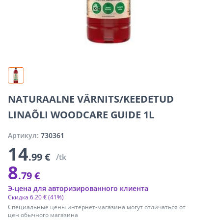
NATURAALNE VÄRNITS/KEEDETUD
LINAÕLI WOODCARE GUIDE 1L
Артикул:
730361
14
.99 €
/tk
8
.79 €
Э-цена для авторизированного клиента
Скидка
6
.
20 €
(41%)
Специальные цены интернет-магазина могут отличаться от
цен обычного магазина